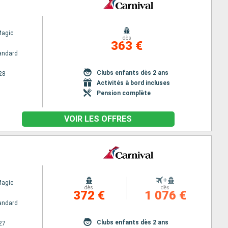
Magic
dès
363 €
andard
Clubs enfants dès 2 ans
28
Activités à bord incluses
Pension complète
VOIR LES OFFRES
+
Magic
dès
dès
372 €
1 076 €
andard
Clubs enfants dès 2 ans
27