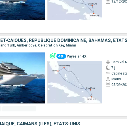
12/12/20
ET-CAÏQUES, RÉPUBLIQUE DOMINICAINE, BAHAMAS, ÉTAT
Grand Turk, Amber cove, Celebration Key, Miami
Payez en 4X
Carnival 
7 j
Cabine st
Miami
05/09/20
ÏQUE, CAÏMANS (ÎLES), ÉTATS-UNIS