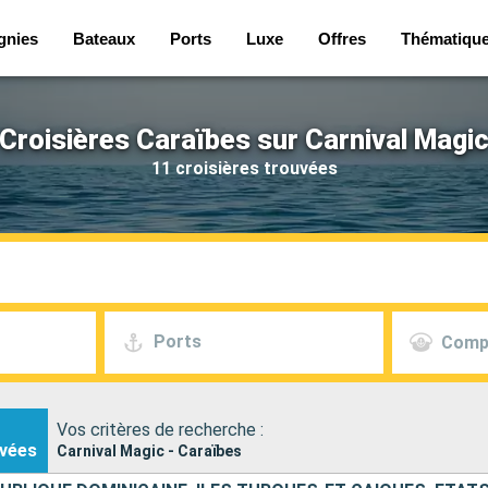
gnies
Bateaux
Ports
Luxe
Offres
Thématiqu
Croisières Caraïbes sur Carnival Magi
11 croisières trouvées
Ports
Comp
Vos critères de recherche :
vées
Carnival Magic - Caraïbes