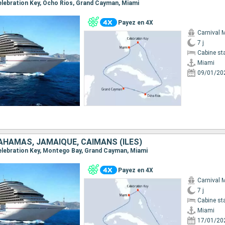
 Celebration Key, Ocho Rios, Grand Cayman, Miami
Payez en 4X
Carnival 
7 j
Cabine st
Miami
09/01/20
AHAMAS, JAMAÏQUE, CAÏMANS (ÎLES)
 Celebration Key, Montego Bay, Grand Cayman, Miami
Payez en 4X
Carnival 
7 j
Cabine st
Miami
17/01/20