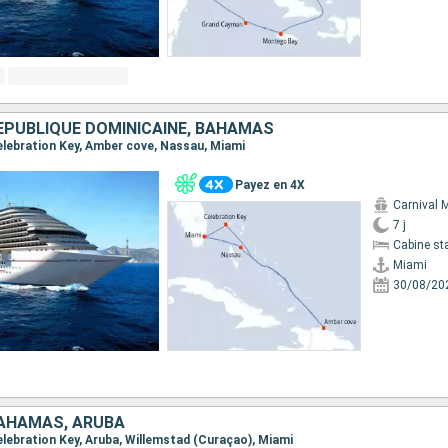
RÉPUBLIQUE DOMINICAINE, BAHAMAS
Celebration Key, Amber cove, Nassau, Miami
Payez en 4X
Carnival 
7 j
Cabine st
Miami
30/08/20
BAHAMAS, ARUBA
Celebration Key, Aruba, Willemstad (Curaçao), Miami