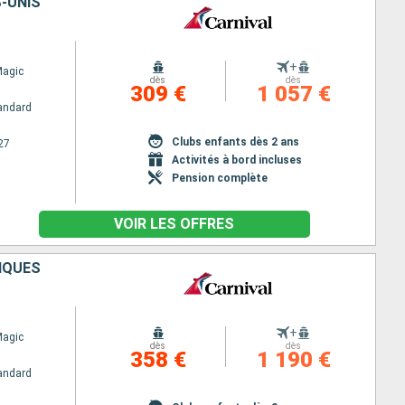
S-UNIS
+
Magic
dès
dès
309 €
1 057 €
andard
Clubs enfants dès 2 ans
27
Activités à bord incluses
Pension complète
VOIR LES OFFRES
AÏQUES
+
Magic
dès
dès
358 €
1 190 €
andard