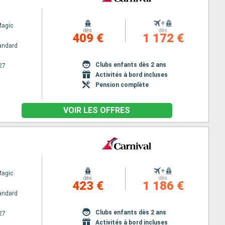
+
Magic
dès
dès
409 €
1 172 €
andard
Clubs enfants dès 2 ans
27
Activités à bord incluses
Pension complète
VOIR LES OFFRES
+
Magic
dès
dès
423 €
1 186 €
andard
Clubs enfants dès 2 ans
27
Activités à bord incluses