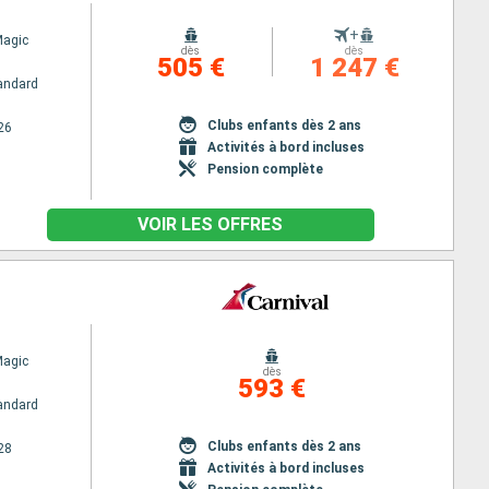
+
Magic
dès
dès
505 €
1 247 €
andard
Clubs enfants dès 2 ans
26
Activités à bord incluses
Pension complète
VOIR LES OFFRES
Magic
dès
593 €
andard
Clubs enfants dès 2 ans
28
Activités à bord incluses