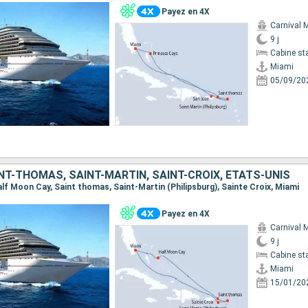
Payez en 4X
Carnival 
9 j
Cabine st
Miami
05/09/20
T-THOMAS, SAINT-MARTIN, SAINT-CROIX, ÉTATS-UNIS
Half Moon Cay, Saint thomas, Saint-Martin (Philipsburg), Sainte Croix, Miami
Payez en 4X
Carnival 
9 j
Cabine st
Miami
15/01/20