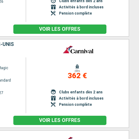
Clubs enfants dès 2 ans
26
Activités à bord incluses
Pension complète
VOIR LES OFFRES
S-UNIS
Magic
dès
362 €
andard
Clubs enfants dès 2 ans
27
Activités à bord incluses
Pension complète
VOIR LES OFFRES