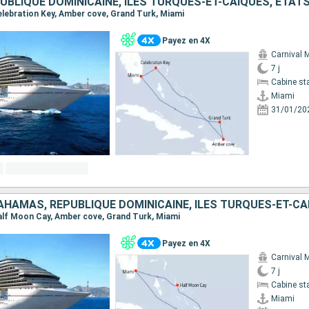
BLIQUE DOMINICAINE, ÎLES TURQUES-ET-CAÏQUES, ÉTAT
Celebration Key, Amber cove, Grand Turk, Miami
Payez en 4X
Carnival 
7 j
Cabine st
Miami
31/01/20
AHAMAS, RÉPUBLIQUE DOMINICAINE, ÎLES TURQUES-ET-C
 Half Moon Cay, Amber cove, Grand Turk, Miami
Payez en 4X
Carnival 
7 j
Cabine st
Miami