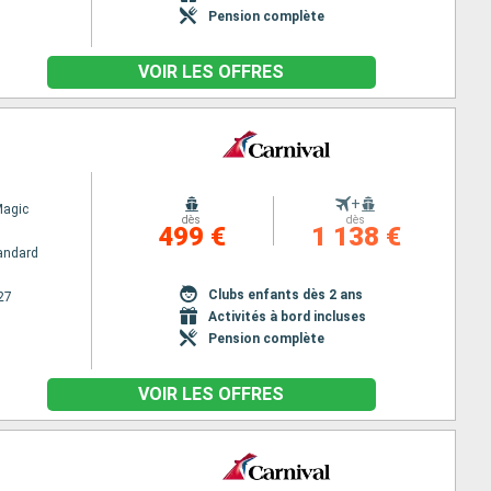
Pension complète
VOIR LES OFFRES
+
Magic
dès
dès
499 €
1 138 €
andard
Clubs enfants dès 2 ans
27
Activités à bord incluses
Pension complète
VOIR LES OFFRES