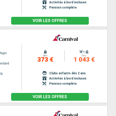
Activités à bord incluses
Pension complète
VOIR LES OFFRES
+
Magic
dès
dès
373 €
1 043 €
andard
Clubs enfants dès 2 ans
26
Activités à bord incluses
Pension complète
VOIR LES OFFRES