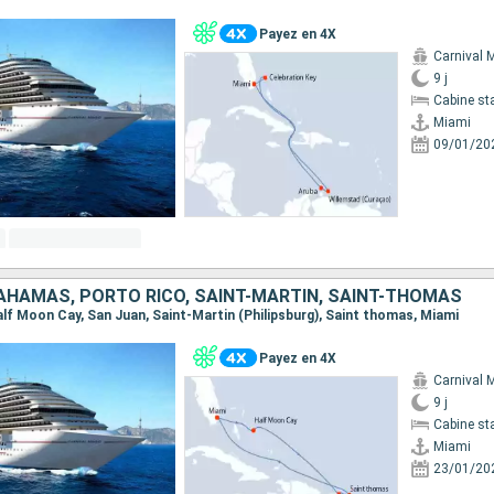
Payez en 4X
Carnival 
9 j
Cabine st
Miami
09/01/20
BAHAMAS, PORTO RICO, SAINT-MARTIN, SAINT-THOMAS
Half Moon Cay, San Juan, Saint-Martin (Philipsburg), Saint thomas, Miami
Payez en 4X
Carnival 
9 j
Cabine st
Miami
23/01/20