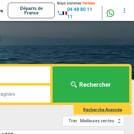
Nous sommes
fermés
Départs de
04 48 80 11
es
France
11
c
Rechercher
agnies
Recherche Avancée
Trier : Meilleures ventes