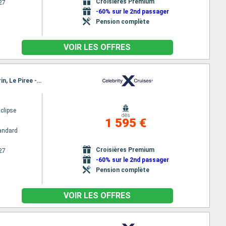
Croisières Premium
27
-60% sur le 2nd passager
Pension complète
VOIR LES OFFRES
Itinéraire : Barcelone, La Spezia, Civitavecchia - Rome, Naples, Messine, Chania, Mykonos, Santorin, Le Piree - Athenes
Eclipse
dès
1 595 €
andard
Croisières Premium
27
-60% sur le 2nd passager
Pension complète
VOIR LES OFFRES