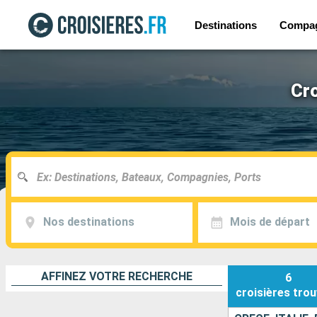
Destinations
Compa
Cro
Nos destinations
Mois de départ
AFFINEZ VOTRE RECHERCHE
6
croisières
trou