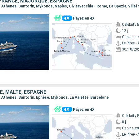
, FRANCE, MAJORQUE, ESPAGNE
Payez en 4X
Celebrity 
12 j
Cabine st
Le Piree -
30/10/20
E, MALTE, ESPAGNE
e - Athenes, Santorin, Ephèse, Mykonos, La Valette, Barcelone
Payez en 4X
Celebrity 
8 j
Cabine ext
Le Piree -