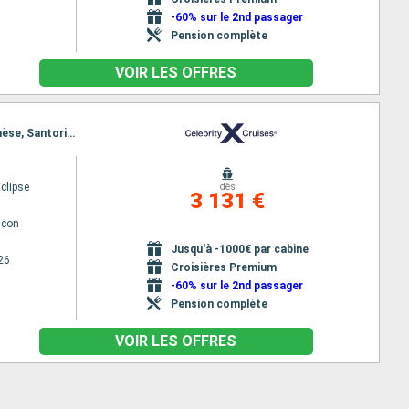
-60% sur le 2nd passager
Pension complète
VOIR LES OFFRES
Itinéraire : Barcelone, Villefranche (Nice), La Spezia, Civitavecchia - Rome, Naples, Katakolon, Ephèse, Santorin, Le Piree - Athenes
Eclipse
dès
3 131 €
lcon
Jusqu'à -1000€ par cabine
26
Croisières Premium
-60% sur le 2nd passager
Pension complète
VOIR LES OFFRES