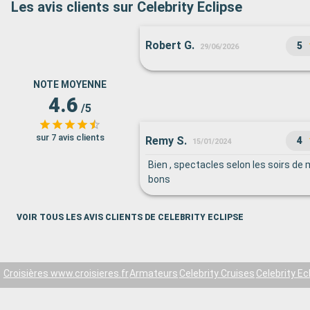
Les avis clients sur Celebrity Eclipse
Robert G.
5
29/06/2026
NOTE MOYENNE
4.6
/5
sur 7 avis clients
Remy S.
4
15/01/2024
Bien , spectacles selon les soirs de
bons
VOIR TOUS LES AVIS CLIENTS DE CELEBRITY ECLIPSE
Croisières www.croisieres.fr
Armateurs
Celebrity Cruises
Celebrity Ec