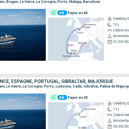
dam, Bruges, Le Havre, La Corogne, Porto, Malaga, Barcelone
Payez en 4X
Celebrity 
10 j
Cabine st
Amsterd
01/09/20
ANCE, ESPAGNE, PORTUGAL, GIBRALTAR, MAJORQUE
dam, Le Havre, La Corogne, Porto, Lisbonne, Cadix, Gibraltar, Palma de Majorq
Payez en 4X
Celebrity 
13 j
Cabine ba
Amsterd
26/08/20