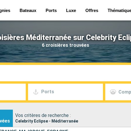
gnies
Bateaux
Ports
Luxe
Offres
Thématiqu
isières Méditerranée sur Celebrity Ecl
6 croisières trouvées
Ports
Comp
Vos critères de recherche :
vées
Celebrity Eclipse - Méditerranée