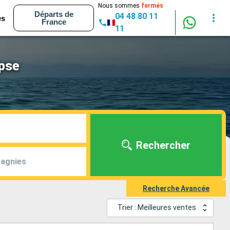
Nous sommes
fermés
Départs de
04 48 80 11
es
France
11
ipse
Rechercher
agnies
Recherche Avancée
Trier : Meilleures ventes