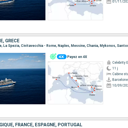
01/11/20
IE, GRÈCE
Payez en 4X
Celebrity 
11 j
Cabine st
Barcelone
10/09/20
LGIQUE, FRANCE, ESPAGNE, PORTUGAL