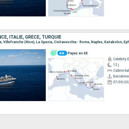
CE, ITALIE, GRÈCE, TURQUIE
Payez en 4X
Celebrity 
12 j
Cabine ba
Barcelone
07/09/20