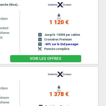
Itinéraire : Le Piree - Athenes, Santorin, Mykonos, Naples, Civitavecchia - Rome, La Spezia, Villefranche (Nice), Palma de Majorque, Barcelone
Eclipse
dès
1 120 €
andard
 Athenes
Jusqu'à -1000€ par cabine
26
Croisières Premium
-60% sur le 2nd passager
Pension complète
VOIR LES OFFRES
Eclipse
dès
1 378 €
érieure
 Athenes