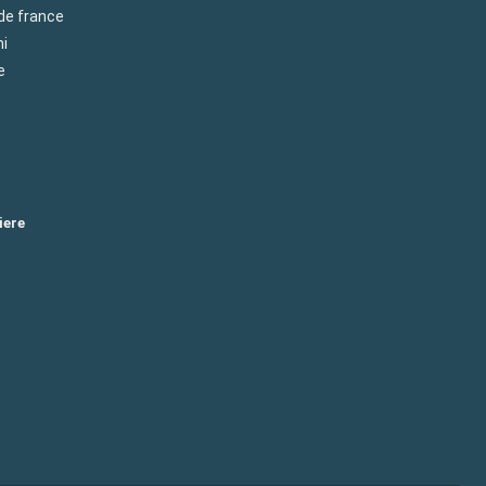
 de france
mi
e
iere