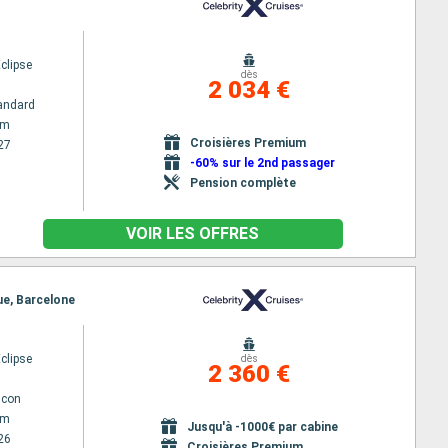
Eclipse
dès
2 034 €
andard
am
Croisières Premium
27
-60% sur le 2nd passager
Pension complète
VOIR LES OFFRES
ue, Barcelone
Eclipse
dès
2 360 €
lcon
am
Jusqu'à -1000€ par cabine
26
Croisières Premium