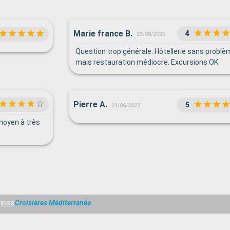
Marie france B.
4
23/08/2025
Question trop générale. Hôtellerie sans problè
mais restauration médiocre. Excursions OK.
Pierre A.
5
21/06/2022
 moyen à très
lipse
Croisières Méditerranée