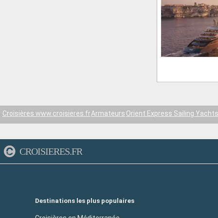
Croisières www.croisieres.fr
Armateurs
Orient Express Sailing Yacht
CROISIERES.FR
Destinations les plus populaires