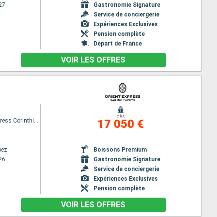
27
Gastronomie Signature
Service de conciergerie
Expériences Exclusives
Pension complète
Départ de France
VOIR LES OFFRES
dès
Orient Express Corinthian
17 050 €
pez
Boissons Premium
26
Gastronomie Signature
Service de conciergerie
Expériences Exclusives
Pension complète
VOIR LES OFFRES