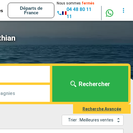
Nous sommes
fermés
Départs de
04 48 80 11
es
France
11
thian
Rechercher
agnies
Recherche Avancée
Trier : Meilleures ventes