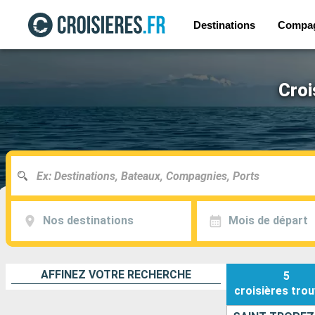
Destinations
Compa
Croi
Nos destinations
Mois de départ
AFFINEZ VOTRE RECHERCHE
5
croisières
trou