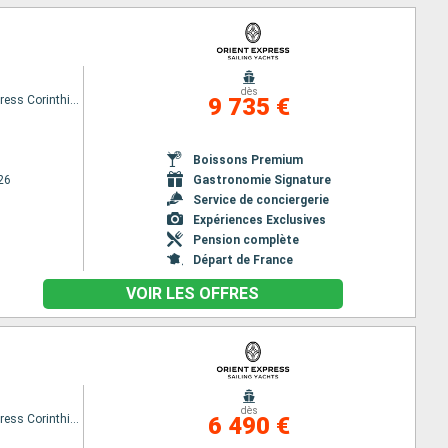
dès
Orient Express Corinthian
9 735 €
Boissons Premium
26
Gastronomie Signature
Service de conciergerie
Expériences Exclusives
Pension complète
Départ de France
VOIR LES OFFRES
dès
Orient Express Corinthian
6 490 €