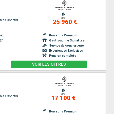
dès
Orient Express Corinthian
25 960 €
pez
Boissons Premium
27
Gastronomie Signature
Service de conciergerie
Expériences Exclusives
Pension complète
VOIR LES OFFRES
dès
Orient Express Corinthian
17 100 €
Boissons Premium