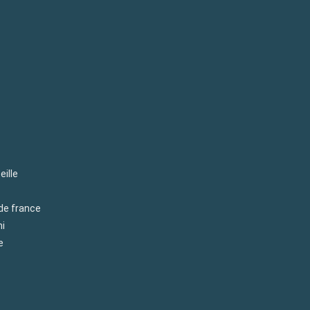
eille
 de france
mi
e