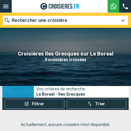
Rechercher une croisière
Nos destinations
Croisières Iles Grecques sur Le Boreal
0 croisières trouvées
Mois de départ
Ports
Compagnies
Vos critères de recherche :
Rechercher
Le Boreal - Iles Grecques
Filtrer
Trier
Actuellement, aucune croisière n'est disponible.