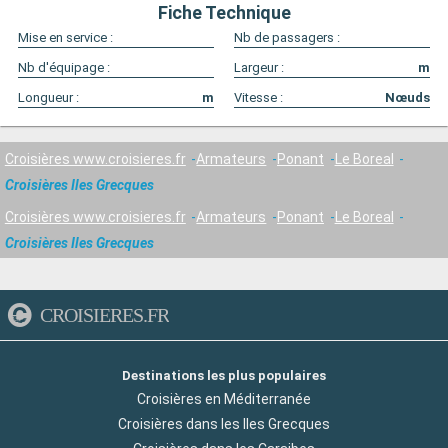
Fiche Technique
Mise en service :
Nb de passagers :
Nb d'équipage :
Largeur :
m
Longueur :
m
Vitesse :
Nœuds
Croisières www.croisieres.fr
Armateurs
Ponant
Le Boreal
Croisières Iles Grecques
Croisières www.croisieres.fr
Armateurs
Ponant
Le Boreal
Croisières Iles Grecques
CROISIERES.FR
Destinations les plus populaires
Croisières en Méditerranée
Croisières dans les Iles Grecques