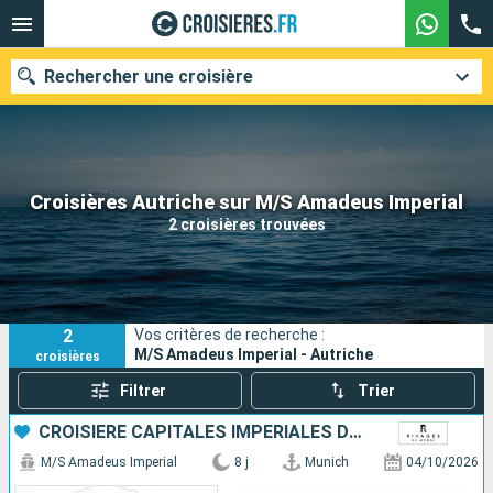
Rechercher une croisière
Nos destinations
Croisières Autriche sur M/S Amadeus Imperial
2 croisières trouvées
Mois de départ
Ports
Compagnies
2
Vos critères de recherche :
Rechercher
M/S Amadeus Imperial - Autriche
croisières
Filtrer
Trier
CROISIÈRE CAPITALES IMPÉRIALES DU DANUBE DE BUDAPEST À MUNICH
M/S Amadeus Imperial
8 j
Munich
04/10/2026