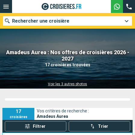
Rechercher une croisière
Amadeus Aurea : Nos offres de croisières 2026 -
Nos destinations
2027
17 croisières trouvées
Mois de départ
Ports
Compagnies
Voir les 3 autres photos
Rechercher
17
Vos critères de recherche :
Amadeus Aurea
croisières
Filtrer
Trier