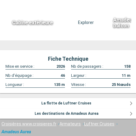
Amadeus 
Cabine extérieure
Explorer
balcon
Fiche Technique
Mise en service :
2026
Nb de passagers :
158
Nb d'équipage :
46
Largeur :
11
m
Longueur :
135
m
Vitesse :
25
Nœuds
La flotte de Luftner Cruises
Les destinations de Amadeus Aurea
Croisières www.croisieres.fr
Armateurs
Luftner Cruises
Amadeus Aurea