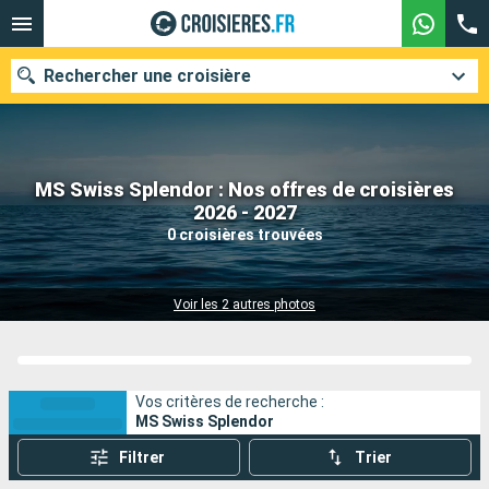
Rechercher une croisière
MS Swiss Splendor : Nos offres de croisières
Nos destinations
2026 - 2027
0 croisières trouvées
Mois de départ
Ports
Compagnies
Voir les 2 autres photos
Rechercher
Vos critères de recherche :
MS Swiss Splendor
Filtrer
Trier