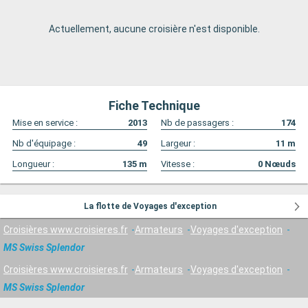
Actuellement, aucune croisière n'est disponible.
Fiche Technique
Mise en service :
2013
Nb de passagers :
174
Nb d'équipage :
49
Largeur :
11
m
Longueur :
135
m
Vitesse :
0
Nœuds
La flotte de Voyages d'exception
Croisières www.croisieres.fr
Armateurs
Voyages d'exception
MS Swiss Splendor
Croisières www.croisieres.fr
Armateurs
Voyages d'exception
MS Swiss Splendor