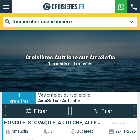
Rechercher une croisière
Nos destinations
Croisières Autriche sur AmaSofia
1 croisières trouvées
Mois de départ
Ports
Compagnies
1
Vos critères de recherche :
Rechercher
AmaSofia - Autriche
croisières
Filtrer
Trier
HONGRIE, SLOVAQUIE, AUTRICHE, ALLEMAGNE
AmaSofia
8 j
Budapest
22/11/2026