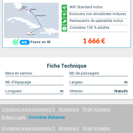
WiFi Standard inclus
Boissons non alcoolisées incluses
Restaurants de spécialités inclus
Croisières 100 % adultes
1 666 €
Payez en 4X
Fiche Technique
Mise en service :
Nb de passagers :
Nb d'équipage :
Largeur :
m
Longueur :
m
Vitesse :
Nœuds
Croisières www.croisieres.fr
Armateurs
Virgin Voyages
Brilliant Lady
Croisières Bahamas
Croisières www.croisieres.fr
Armateurs
Virgin Voyages