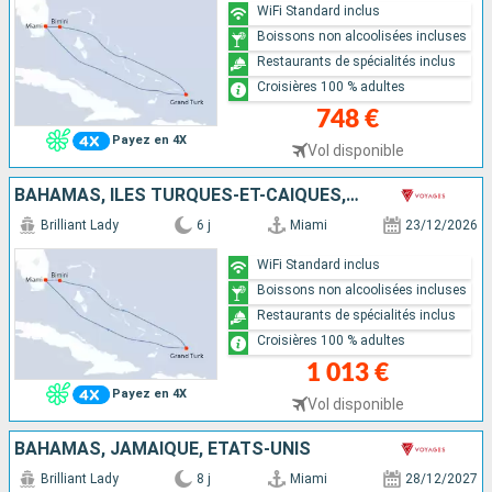
WiFi Standard inclus
Boissons non alcoolisées incluses
Restaurants de spécialités inclus
Croisières 100 % adultes
748 €
Payez en 4X
Vol disponible
BAHAMAS, ÎLES TURQUES-ET-CAÏQUES, ÉTATS-UNIS
Brilliant Lady
6 j
Miami
23/12/2026
WiFi Standard inclus
Boissons non alcoolisées incluses
Restaurants de spécialités inclus
Croisières 100 % adultes
1 013 €
Payez en 4X
Vol disponible
BAHAMAS, JAMAÏQUE, ÉTATS-UNIS
Brilliant Lady
8 j
Miami
28/12/2027