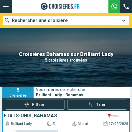
Rechercher une croisière
Nos destinations
Croisières Bahamas sur Brilliant Lady
5 croisières trouvées
Mois de départ
Ports
Compagnies
5
Vos critères de recherche :
Rechercher
Brilliant Lady - Bahamas
croisières
Filtrer
Trier
ÉTATS-UNIS, BAHAMAS
Brilliant Lady
5 j
Miami
17/02/2028