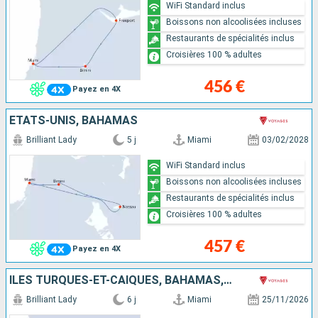
WiFi Standard inclus
Boissons non alcoolisées incluses
Restaurants de spécialités inclus
Croisières 100 % adultes
456 €
Payez en 4X
ÉTATS-UNIS, BAHAMAS
Brilliant Lady
5 j
Miami
03/02/2028
WiFi Standard inclus
Boissons non alcoolisées incluses
Restaurants de spécialités inclus
Croisières 100 % adultes
457 €
Payez en 4X
ÎLES TURQUES-ET-CAÏQUES, BAHAMAS, ÉTATS-UNIS
Brilliant Lady
6 j
Miami
25/11/2026