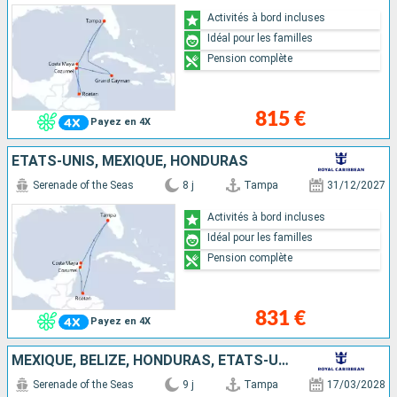
Activités à bord incluses
Idéal pour les familles
Pension complète
815 €
Payez en 4X
ÉTATS-UNIS, MEXIQUE, HONDURAS
Serenade of the Seas
8 j
Tampa
31/12/2027
Activités à bord incluses
Idéal pour les familles
Pension complète
831 €
Payez en 4X
MEXIQUE, BELIZE, HONDURAS, ÉTATS-UNIS
Serenade of the Seas
9 j
Tampa
17/03/2028