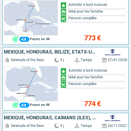
Activités à bord incluses
Idéal pour les familles
Pension complète
773 €
Payez en 4X
MEXIQUE, HONDURAS, BELIZE, ÉTATS-UNIS
Serenade of the Seas
9 j
Tampa
07/01/2028
Activités à bord incluses
Idéal pour les familles
Pension complète
774 €
Payez en 4X
MEXIQUE, HONDURAS, CAÏMANS (ÎLES), ÉTATS-UNIS
Serenade of the Seas
9 j
Tampa
26/11/2027