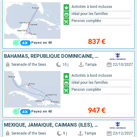
Activités à bord incluses
Idéal pour les familles
Pension complète
837 €
Payez en 4X
BAHAMAS, RÉPUBLIQUE DOMINICAINE, HAÏTI, ÎLES TURQUES-ET-CAÏQUES, ÉTATS-UNIS
Serenade of the Seas
10 j
Tampa
22/10/2027
Activités à bord incluses
Idéal pour les familles
Pension complète
947 €
Payez en 4X
MEXIQUE, JAMAÏQUE, CAÏMANS (ÎLES), ÉTATS-UNIS
Serenade of the Seas
9 j
Tampa
23/12/2027