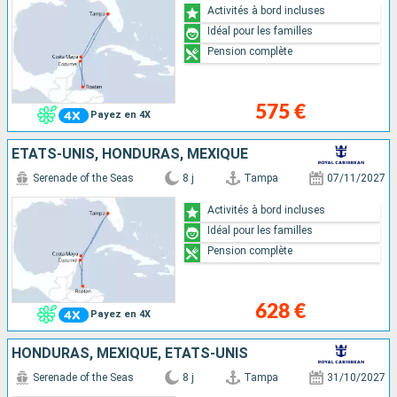
Activités à bord incluses
Idéal pour les familles
Pension complète
575 €
Payez en 4X
ÉTATS-UNIS, HONDURAS, MEXIQUE
Serenade of the Seas
8 j
Tampa
07/11/2027
Activités à bord incluses
Idéal pour les familles
Pension complète
628 €
Payez en 4X
HONDURAS, MEXIQUE, ÉTATS-UNIS
Serenade of the Seas
8 j
Tampa
31/10/2027