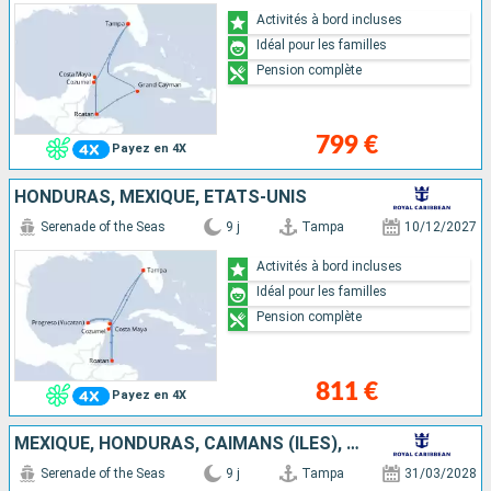
Activités à bord incluses
Idéal pour les familles
Pension complète
799 €
Payez en 4X
HONDURAS, MEXIQUE, ÉTATS-UNIS
Serenade of the Seas
9 j
Tampa
10/12/2027
Activités à bord incluses
Idéal pour les familles
Pension complète
811 €
Payez en 4X
MEXIQUE, HONDURAS, CAÏMANS (ÎLES), ÉTATS-UNIS
Serenade of the Seas
9 j
Tampa
31/03/2028