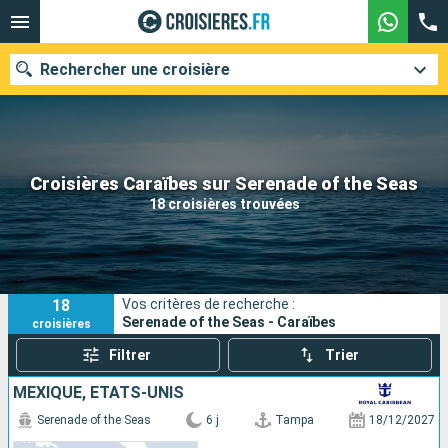
Rechercher une croisière
Nos destinations
Croisières Caraïbes sur Serenade of the Seas
18 croisières trouvées
Mois de départ
Ports
Compagnies
18
Vos critères de recherche :
Rechercher
Serenade of the Seas - Caraïbes
croisières
Filtrer
Trier
MEXIQUE, ÉTATS-UNIS
Serenade of the Seas
6 j
Tampa
18/12/2027