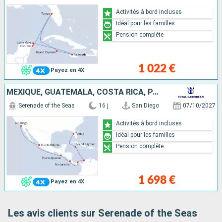
Activités à bord incluses
Idéal pour les familles
Pension complète
1 022 €
Payez en 4X
MEXIQUE, GUATEMALA, COSTA RICA, PANAMA, COLOMBIE, CAÏMANS (ÎLES), ÉTATS-UNIS
Serenade of the Seas
16 j
San Diego
07/10/2027
Activités à bord incluses
Idéal pour les familles
Pension complète
1 698 €
Payez en 4X
Les avis clients sur Serenade of the Seas