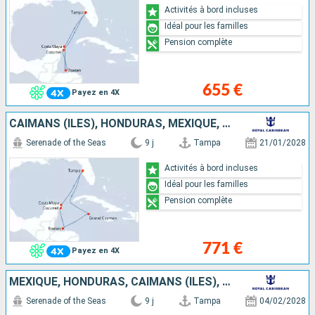
Activités à bord incluses
Idéal pour les familles
Pension complète
655 €
Payez en 4X
CAÏMANS (ÎLES), HONDURAS, MEXIQUE, ÉTATS-UNIS
Serenade of the Seas
9 j
Tampa
21/01/2028
Activités à bord incluses
Idéal pour les familles
Pension complète
771 €
Payez en 4X
MEXIQUE, HONDURAS, CAÏMANS (ÎLES), ÉTATS-UNIS
Serenade of the Seas
9 j
Tampa
04/02/2028