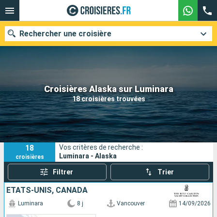
Rechercher une croisière
Nos destinations
Croisières Alaska sur Luminara
18 croisières trouvées
Mois de départ
Ports
Compagnies
18
Vos critères de recherche :
Rechercher
Luminara - Alaska
croisières
Filtrer
Trier
ÉTATS-UNIS, CANADA
Luminara
8 j
Vancouver
14/09/2026