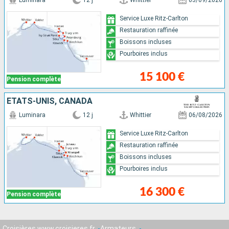
Luminara
12 j
Whittier
03/09/2026
Service Luxe Ritz-Carlton
Restauration raffinée
Boissons incluses
Pourboires inclus
15 100 €
Pension complète
ÉTATS-UNIS, CANADA
Luminara
12 j
Whittier
06/08/2026
Service Luxe Ritz-Carlton
Restauration raffinée
Boissons incluses
Pourboires inclus
16 300 €
Pension complète
Croisières www.croisieres.fr
Armateurs