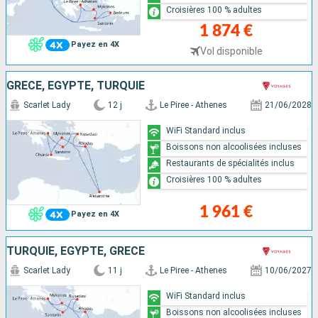
Croisières 100 % adultes
1 874 €
Payez en 4X
Vol disponible
GRÈCE, EGYPTE, TURQUIE
Scarlet Lady
12 j
Le Piree - Athenes
21/06/2028
WiFi Standard inclus
Boissons non alcoolisées incluses
Restaurants de spécialités inclus
Croisières 100 % adultes
1 961 €
Payez en 4X
TURQUIE, EGYPTE, GRÈCE
Scarlet Lady
11 j
Le Piree - Athenes
10/06/2027
WiFi Standard inclus
Boissons non alcoolisées incluses