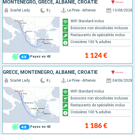
MONTÉNÉGRO, GRÈCE, ALBANIE, CROATIE
Scarlet Lady
8 j
Le Piree - Athenes
13/08/2028
WiFi Standard inclus
Boissons non alcoolisées incluses
Restaurants de spécialités inclus
Croisières 100 % adultes
1 124 €
Payez en 4X
GRÈCE, MONTÉNÉGRO, ALBANIE, CROATIE
Scarlet Lady
8 j
Le Piree - Athenes
04/06/2028
WiFi Standard inclus
Boissons non alcoolisées incluses
Restaurants de spécialités inclus
Croisières 100 % adultes
1 186 €
Payez en 4X