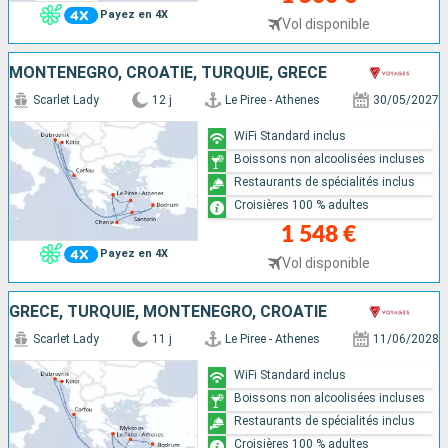
Payez en 4X
Vol disponible
MONTÉNÉGRO, CROATIE, TURQUIE, GRÈCE
Scarlet Lady
12 j
Le Piree - Athenes
30/05/2027
WiFi Standard inclus
Boissons non alcoolisées incluses
Restaurants de spécialités inclus
Croisières 100 % adultes
1 548 €
Payez en 4X
Vol disponible
GRÈCE, TURQUIE, MONTÉNÉGRO, CROATIE
Scarlet Lady
11 j
Le Piree - Athenes
11/06/2028
WiFi Standard inclus
Boissons non alcoolisées incluses
Restaurants de spécialités inclus
Croisières 100 % adultes