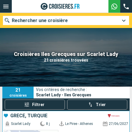
Rechercher une croisière
Nos destinations
Croisières Iles Grecques sur Scarlet Lady
21 croisières trouvées
Mois de départ
Ports
Compagnies
21
Vos critères de recherche :
Rechercher
Scarlet Lady - Iles Grecques
croisières
Filtrer
Trier
GRÈCE, TURQUIE
Scarlet Lady
8 j
Le Piree - Athenes
27/06/2027