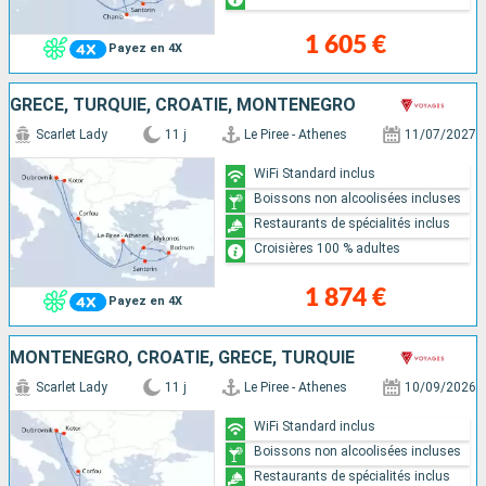
1 605 €
Payez en 4X
GRÈCE, TURQUIE, CROATIE, MONTÉNÉGRO
Scarlet Lady
11 j
Le Piree - Athenes
11/07/2027
WiFi Standard inclus
Boissons non alcoolisées incluses
Restaurants de spécialités inclus
Croisières 100 % adultes
1 874 €
Payez en 4X
MONTÉNÉGRO, CROATIE, GRÈCE, TURQUIE
Scarlet Lady
11 j
Le Piree - Athenes
10/09/2026
WiFi Standard inclus
Boissons non alcoolisées incluses
Restaurants de spécialités inclus