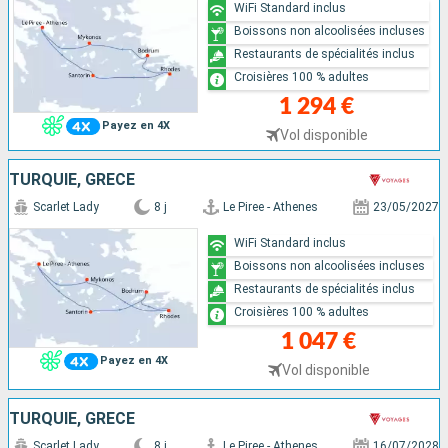
WiFi Standard inclus
Boissons non alcoolisées incluses
Restaurants de spécialités inclus
Croisières 100 % adultes
1 294 €
Payez en 4X
Vol disponible
TURQUIE, GRÈCE
Scarlet Lady
8 j
Le Piree - Athenes
23/05/2027
WiFi Standard inclus
Boissons non alcoolisées incluses
Restaurants de spécialités inclus
Croisières 100 % adultes
1 047 €
Payez en 4X
Vol disponible
TURQUIE, GRÈCE
Scarlet Lady
8 j
Le Piree - Athenes
16/07/2028