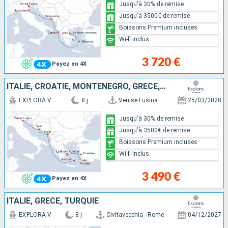
Jusqu'à 30% de remise
Jusqu'à 3500€ de remise
Boissons Premium incluses
Wi-fi inclus
3 720 €
Payez en 4X
ITALIE, CROATIE, MONTÉNÉGRO, GRÈCE, TURQUIE
EXPLORA V
8 j
Venise Fusina
25/03/2028
Jusqu'à 30% de remise
Jusqu'à 3500€ de remise
Boissons Premium incluses
Wi-fi inclus
3 490 €
Payez en 4X
ITALIE, GRÈCE, TURQUIE
EXPLORA V
8 j
Civitavecchia - Rome
04/12/2027