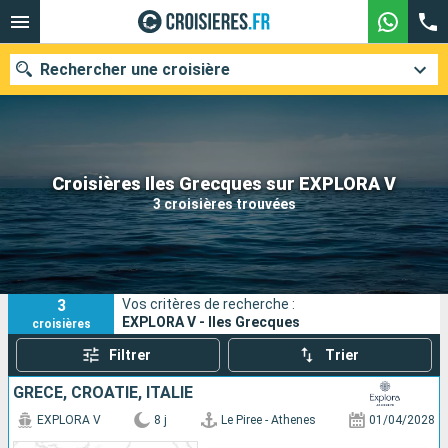
Rechercher une croisière
Nos destinations
Croisières Iles Grecques sur EXPLORA V
3 croisières trouvées
Mois de départ
Ports
Compagnies
3
Vos critères de recherche :
Rechercher
EXPLORA V - Iles Grecques
croisières
Filtrer
Trier
GRÈCE, CROATIE, ITALIE
EXPLORA V
8 j
Le Piree - Athenes
01/04/2028