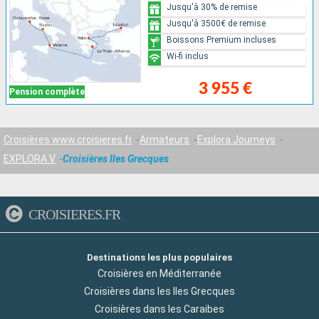
Jusqu'à 30% de remise
Jusqu'à 3500€ de remise
Boissons Premium incluses
Wi-fi inclus
3 955 €
Pension complète
Croisières www.croisieres.fr
Armateurs
Explora Journeys
EXPLORA V
Croisières Iles Grecques
CROISIERES.FR
Destinations les plus populaires
Croisières en Méditerranée
Croisières dans les Iles Grecques
Croisières dans les Caraibes