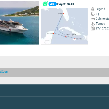
Payez en 4X
Legend
8 j
Cabine st
Tampa
27/12/20
raïbes