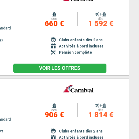
+
dès
dès
660 €
1 592 €
andard
Clubs enfants dès 2 ans
27
Activités à bord incluses
Pension complète
VOIR LES OFFRES
+
dès
dès
906 €
1 814 €
andard
Clubs enfants dès 2 ans
27
Activités à bord incluses