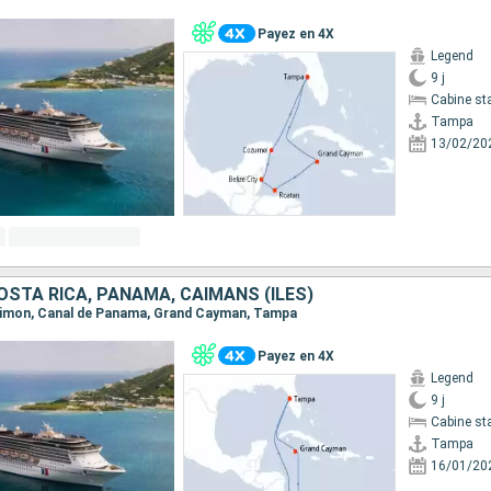
Payez en 4X
Legend
9 j
Cabine st
Tampa
13/02/20
OSTA RICA, PANAMA, CAÏMANS (ÎLES)
, Limon, Canal de Panama, Grand Cayman, Tampa
Payez en 4X
Legend
9 j
Cabine st
Tampa
16/01/20