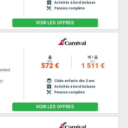
Activités à bord incluses
Pension complète
VOIR LES OFFRES
+
dès
dès
572 €
1 511 €
andard
Clubs enfants dès 2 ans
27
Activités à bord incluses
Pension complète
VOIR LES OFFRES