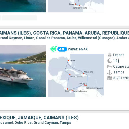
 Grand Cayman, Limon, Canal de Panama, Aruba, Willemstad (Curaçao), Amber
Payez en 4X
Legend
14 j
Cabine st
Tampa
31/01/20
EXIQUE, JAMAÏQUE, CAÏMANS (ÎLES)
, Cozumel, Ocho Rios, Grand Cayman, Tampa