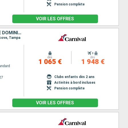
Pension complète
VOIR LES OFFRES
ÉTATS-UNIS, CAÏMANS (ÎLES), COSTA RICA, PANAMA, ARUBA, RÉPUBLIQUE DOMINICAINE
 cove, Tampa
+
dès
dès
1 065 €
1 948 €
andard
Clubs enfants dès 2 ans
27
Activités à bord incluses
Pension complète
VOIR LES OFFRES