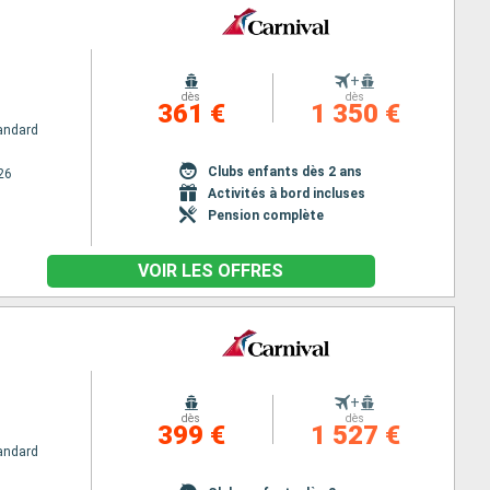
+
dès
dès
361 €
1 350 €
andard
Clubs enfants dès 2 ans
26
Activités à bord incluses
Pension complète
VOIR LES OFFRES
+
dès
dès
399 €
1 527 €
andard