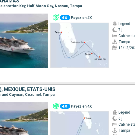
BAHAMAS
 Celebration Key, Half Moon Cay, Nassau, Tampa
Payez en 4X
Legend
7 j
Cabine st
Tampa
13/12/20
), MEXIQUE, ÉTATS-UNIS
, Grand Cayman, Cozumel, Tampa
Payez en 4X
Legend
6 j
Cabine st
Tampa