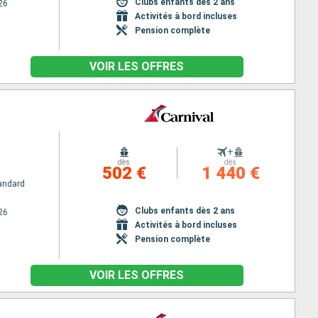
Clubs enfants dès 2 ans
26
Activités à bord incluses
Pension complète
VOIR LES OFFRES
+
dès
dès
502 €
1 440 €
andard
Clubs enfants dès 2 ans
26
Activités à bord incluses
Pension complète
VOIR LES OFFRES