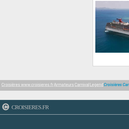
Croisières www.croisieres.fr
Armateurs
Carnival
Legend
Croisières Ca
CROISIERES.FR