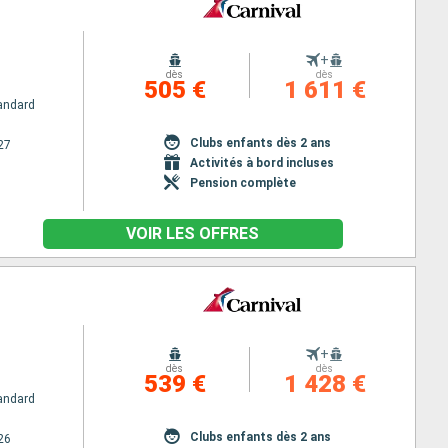
+
dès
dès
505 €
1 611 €
andard
Clubs enfants dès 2 ans
27
Activités à bord incluses
Pension complète
VOIR LES OFFRES
+
dès
dès
539 €
1 428 €
andard
Clubs enfants dès 2 ans
26