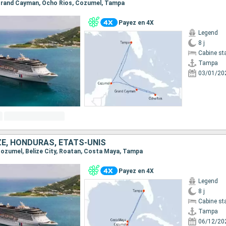
, Grand Cayman, Ocho Rios, Cozumel, Tampa
Payez en 4X
Legend
8 j
Cabine st
Tampa
03/01/20
ZE, HONDURAS, ÉTATS-UNIS
 Cozumel, Belize City, Roatan, Costa Maya, Tampa
Payez en 4X
Legend
8 j
Cabine st
Tampa
06/12/20