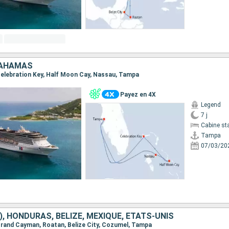
BAHAMAS
 Celebration Key, Half Moon Cay, Nassau, Tampa
Payez en 4X
Legend
7 j
Cabine st
Tampa
07/03/20
), HONDURAS, BELIZE, MEXIQUE, ÉTATS-UNIS
 Grand Cayman, Roatan, Belize City, Cozumel, Tampa