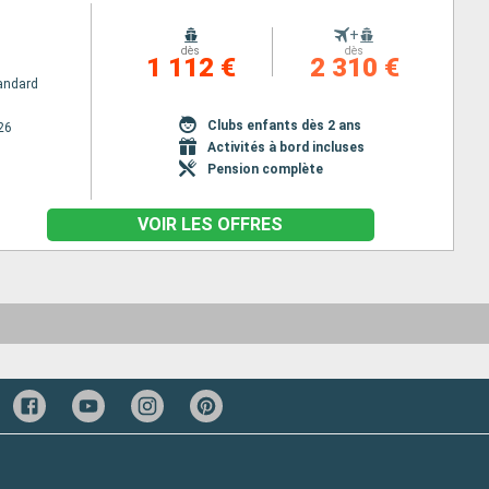
+
dès
dès
1 112 €
2 310 €
andard
Clubs enfants dès 2 ans
26
Activités à bord incluses
Pension complète
VOIR LES OFFRES