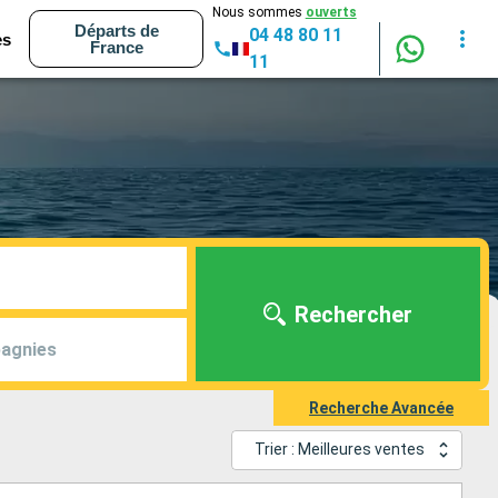
Nous sommes
ouverts
Départs de
04 48 80 11
es
France
11
Rechercher
agnies
Recherche Avancée
Trier : Meilleures ventes