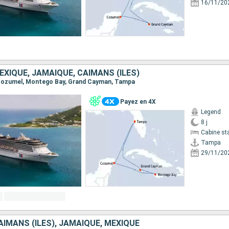
16/11/20
EXIQUE, JAMAÏQUE, CAÏMANS (ÎLES)
, Cozumel, Montego Bay, Grand Cayman, Tampa
Payez en 4X
Legend
8 j
Cabine st
Tampa
29/11/20
AÏMANS (ÎLES), JAMAÏQUE, MEXIQUE