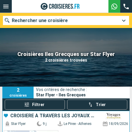
Rechercher une croisière
Nos destinations
Croisières Iles Grecques sur Star Flyer
2 croisières trouvées
Mois de départ
Ports
Compagnies
2
Vos critères de recherche :
Rechercher
Star Flyer - Iles Grecques
croisières
Filtrer
Trier
CROISIÈRE À TRAVERS LES JOYAUX DES ÎLES GRECQUES AVEC JEAN-FRANÇOIS COLOSIMO
Star Flyer
9 j
Le Piree - Athenes
18/09/2026