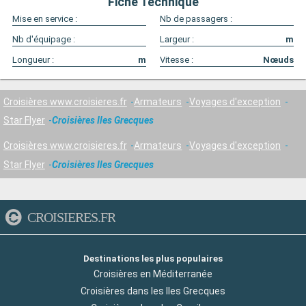
Fiche Technique
Mise en service :
Nb de passagers :
Nb d'équipage :
Largeur :
m
Longueur :
m
Vitesse :
Nœuds
Croisières www.croisieres.fr
Armateurs
Voyages d'exception
Star Flyer
Croisières Iles Grecques
Croisières www.croisieres.fr
Armateurs
Voyages d'exception
Star Flyer
Croisières Iles Grecques
CROISIERES.FR
Destinations les plus populaires
Croisières en Méditerranée
Croisières dans les Iles Grecques