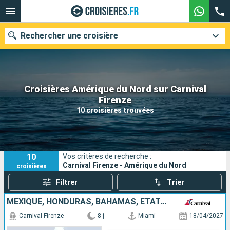
Rechercher une croisière
Croisières Amérique du Nord sur Carnival
Nos destinations
Firenze
10 croisières trouvées
Mois de départ
Ports
Compagnies
10
Vos critères de recherche :
Rechercher
Carnival Firenze - Amérique du Nord
croisières
Filtrer
Trier
MEXIQUE, HONDURAS, BAHAMAS, ÉTATS-UNIS
Carnival Firenze
8 j
Miami
18/04/2027