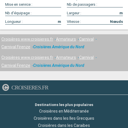
Mise en service :
Nb de passagers :
Nb d'équipage :
Largeur :
m
Longueur :
m
Vitesse :
Nœuds
Croisières www.croisieres.fr
Armateurs
Carnival
Carnival Firenze
Croisières Amérique du Nord
Croisières www.croisieres.fr
Armateurs
Carnival
Carnival Firenze
Croisières Amérique du Nord
CROISIERES.FR
Destinations les plus populaires
Croisières en Méditerranée
Croisières dans les Iles Grecques
Croisières dans les Caraibes