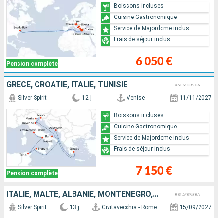
Boissons incluses
Cuisine Gastronomique
Service de Majordome inclus
Frais de séjour inclus
6 050 €
Pension complète
GRÈCE, CROATIE, ITALIE, TUNISIE
Silver Spirit
12 j
Venise
11/11/2027
Boissons incluses
Cuisine Gastronomique
Service de Majordome inclus
Frais de séjour inclus
7 150 €
Pension complète
ITALIE, MALTE, ALBANIE, MONTÉNÉGRO, CROATIE, GRÈCE
Silver Spirit
13 j
Civitavecchia - Rome
15/09/2027