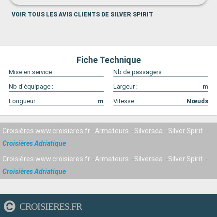
VOIR TOUS LES AVIS CLIENTS DE SILVER SPIRIT
Fiche Technique
Mise en service :
Nb de passagers :
Nb d'équipage :
Largeur :
m
Longueur :
m
Vitesse :
Nœuds
Croisières www.croisieres.fr
Armateurs
Silversea
Silver Spirit
Croisières Adriatique
Croisières www.croisieres.fr
Armateurs
Silversea
Silver Spirit
Croisières Adriatique
CROISIERES.FR