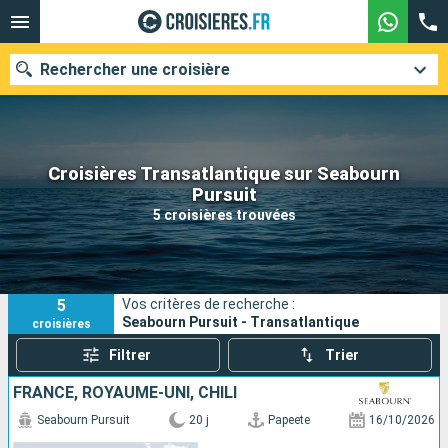
Rechercher une croisière
Croisières Transatlantique sur Seabourn
Nos destinations
Pursuit
5 croisières trouvées
Mois de départ
Ports
Compagnies
5
Vos critères de recherche :
Rechercher
Seabourn Pursuit - Transatlantique
croisières
Filtrer
Trier
FRANCE, ROYAUME-UNI, CHILI
Seabourn Pursuit
20 j
Papeete
16/10/2026