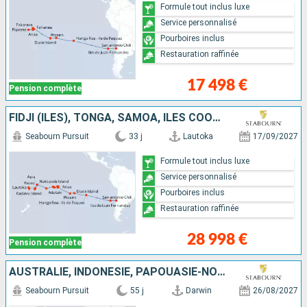
Formule tout inclus luxe
Service personnalisé
Pourboires inclus
Restauration raffinée
17 498 €
Pension complète
FIDJI (ÎLES), TONGA, SAMOA, ÎLES COOK, FRANCE, ROYAUME-UNI, CHILI
Seabourn Pursuit
33 j
Lautoka
17/09/2027
Formule tout inclus luxe
Service personnalisé
Pourboires inclus
Restauration raffinée
28 998 €
Pension complète
AUSTRALIE, INDONÉSIE, PAPOUASIE-NOUVELLE-GUINÉE, ÎLES SALOMON, VANUATU, FIDJI (ÎLES), TONGA, SAMOA, ÎLES COOK, FRANCE, ROYAUME-UNI, CHILI
Seabourn Pursuit
55 j
Darwin
26/08/2027