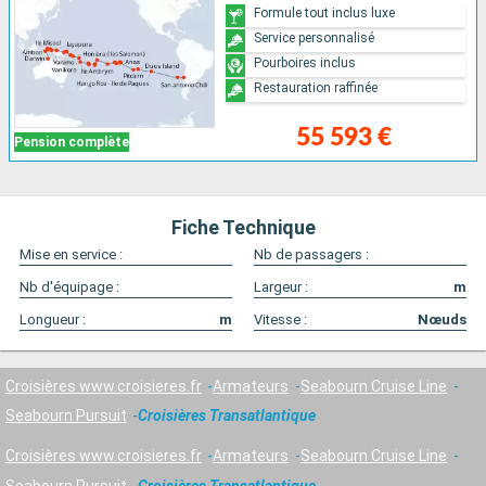
Formule tout inclus luxe
Service personnalisé
Pourboires inclus
Restauration raffinée
55 593 €
Pension complète
Fiche Technique
Mise en service :
Nb de passagers :
Nb d'équipage :
Largeur :
m
Longueur :
m
Vitesse :
Nœuds
Croisières www.croisieres.fr
Armateurs
Seabourn Cruise Line
Seabourn Pursuit
Croisières Transatlantique
Croisières www.croisieres.fr
Armateurs
Seabourn Cruise Line
Seabourn Pursuit
Croisières Transatlantique