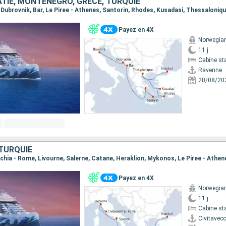
OATIE, MONTÉNÉGRO, GRÈCE, TURQUIE
, Dubrovnik, Bar, Le Piree - Athenes, Santorin, Rhodes, Kusadasi, Thessaloniqu
Payez en 4X
Norwegian
11 j
Cabine st
Ravenne
28/08/20
 TURQUIE
Payez en 4X
Norwegian
11 j
Cabine st
Civitavec