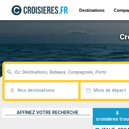
Destinations
Compa
Cr
Nos destinations
Mois de départ
AFFINEZ VOTRE RECHERCHE
8
croisières
trou