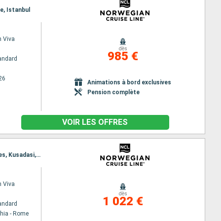
e, Istanbul
 Viva
dès
985 €
andard
26
Animations à bord exclusives
Pension complète
VOIR LES OFFRES
Itinéraire : Civitavecchia - Rome, Livourne, Salerne, Catane, Heraklion, Mykonos, Le Piree - Athenes, Kusadasi, Istanbul
 Viva
dès
1 022 €
andard
chia - Rome