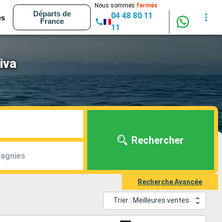
Nous sommes
fermés
Départs de
04 48 80 11
es
France
11
iva
Rechercher
agnies
Recherche Avancée
Trier : Meilleures ventes