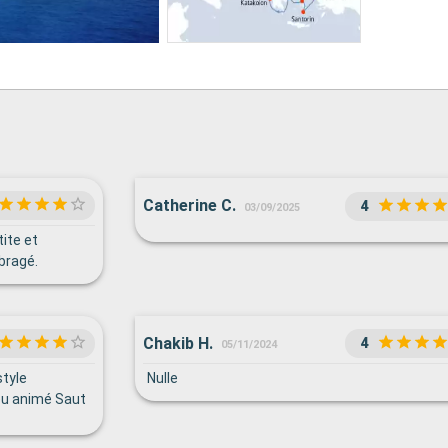
Catherine C.
4
03/09/2025
ite et
bragé.
Chakib H.
4
05/11/2024
style
Nulle
eu animé Saut