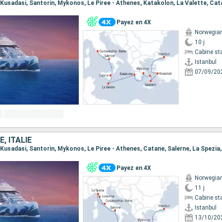
Payez en 4X
Norwegian
10 j
Cabine st
Istanbul
07/09/20
, ITALIE
Payez en 4X
Norwegian
11 j
Cabine st
Istanbul
13/10/20