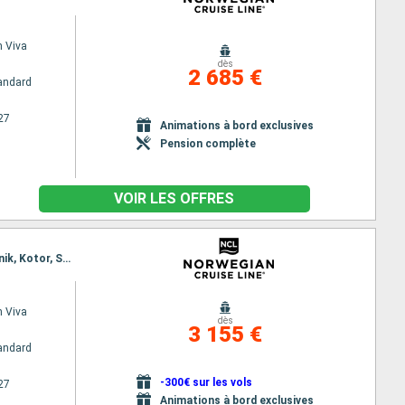
 Viva
dès
2 685 €
andard
27
Animations à bord exclusives
Pension complète
VOIR LES OFFRES
Itinéraire : Istanbul, Kusadasi, Santorin, Mykonos, Le Piree - Athenes, Katakolon, Corfou, Dubrovnik, Kotor, Split, Ravenne
 Viva
dès
3 155 €
andard
-300€ sur les vols
27
Animations à bord exclusives