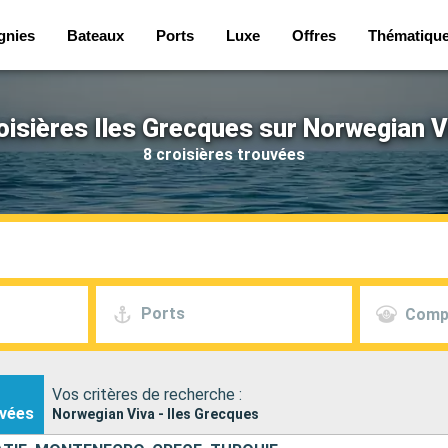
gnies
Bateaux
Ports
Luxe
Offres
Thématiqu
oisières Iles Grecques sur Norwegian V
8 croisières trouvées
Ports
Comp
Vos critères de recherche :
vées
Norwegian Viva - Iles Grecques