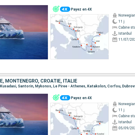
Payez en 4X
Norwegian
11 j
Cabine st
Istanbul
11/07/20
E, MONTÉNÉGRO, CROATIE, ITALIE
Payez en 4X
Norwegian
11 j
Cabine st
Istanbul
05/09/20