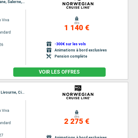
Itinéraire : Istanbul, Kusadasi, Santorin, Mykonos, Le Piree - Athenes, Katakolon, La Valette, Catane, Salerne, Civitavecchia - Rome
 Viva
dès
1 140 €
andard
-300€ sur les vols
26
Animations à bord exclusives
Pension complète
VOIR LES OFFRES
Itinéraire : Istanbul, Kusadasi, Santorin, Mykonos, Le Piree - Athenes, Catane, Salerne, La Spezia, Livourne, Civitavecchia - Rome
 Viva
dès
2 275 €
andard
27
Animations à bord exclusives