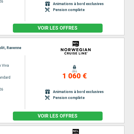
26
Animations à bord exclusives
Pension complète
VOIR LES OFFRES
plit, Ravenne
 Viva
dès
1 060 €
andard
26
Animations à bord exclusives
Pension complète
VOIR LES OFFRES