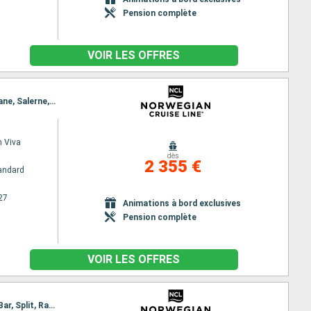
Pension complète
VOIR LES OFFRES
Itinéraire : Istanbul, Kusadasi, Santorin, Mykonos, Le Piree - Athenes, Katakolon, La Valette, Catane, Salerne, Livourne, Civitavecchia - Rome
 Viva
dès
2 355 €
andard
27
Animations à bord exclusives
Pension complète
VOIR LES OFFRES
Itinéraire : Istanbul, Izmir, Santorin, Mykonos, Le Piree - Athenes, Katakolon, Corfou, Dubrovnik, Bar, Split, Ravenne