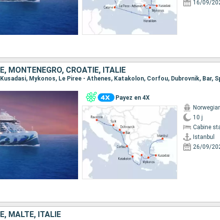
16/09/20
E, MONTÉNÉGRO, CROATIE, ITALIE
l, Kusadasi, Mykonos, Le Piree - Athenes, Katakolon, Corfou, Dubrovnik, Bar, S
Payez en 4X
Norwegian
10 j
Cabine st
Istanbul
26/09/20
, MALTE, ITALIE