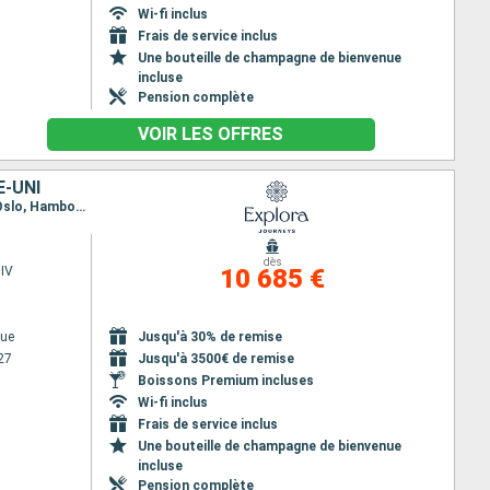
Wi-fi inclus
Frais de service inclus
Une bouteille de champagne de bienvenue
incluse
Pension complète
VOIR LES OFFRES
E-UNI
Itinéraire : Copenhague, Helsinki, Stockholm, Tallinn, Visby, Ronne, Copenhague, Aarhus, Lysekil, Oslo, Hambourg, Southampton
dès
IV
10 685 €
ue
Jusqu'à 30% de remise
27
Jusqu'à 3500€ de remise
Boissons Premium incluses
Wi-fi inclus
Frais de service inclus
Une bouteille de champagne de bienvenue
incluse
Pension complète