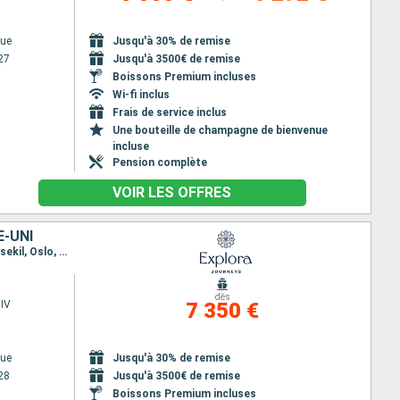
ue
Jusqu'à 30% de remise
27
Jusqu'à 3500€ de remise
Boissons Premium incluses
Wi-fi inclus
Frais de service inclus
Une bouteille de champagne de bienvenue
incluse
Pension complète
VOIR LES OFFRES
E-UNI
Itinéraire : Copenhague, Warnemunde, Helsinki, Tallinn, Stockholm, Visby, Copenhague, Aarhus, Lysekil, Oslo, Hambourg, Southampton
dès
IV
7 350 €
ue
Jusqu'à 30% de remise
28
Jusqu'à 3500€ de remise
Boissons Premium incluses