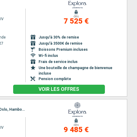
dès
IV
7 525 €
nde
Jusqu'à 30% de remise
27
Jusqu'à 3500€ de remise
Boissons Premium incluses
Wi-fi inclus
Frais de service inclus
Une bouteille de champagne de bienvenue
incluse
Pension complète
VOIR LES OFFRES
Itinéraire : Warnemunde, Stockholm, Tallinn, Helsinki, Visby, Ronne, Copenhague, Aarhus, Lysekil, Oslo, Hambourg
dès
IV
9 485 €