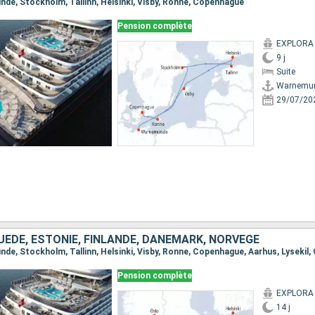
unde, Stockholm, Tallinn, Helsinki, Visby, Ronne, Copenhague
Pension complète
EXPLORA 
9 j
Suite
Warnemu
29/07/20
ÈDE, ESTONIE, FINLANDE, DANEMARK, NORVÈGE
Pension complète
EXPLORA 
14 j