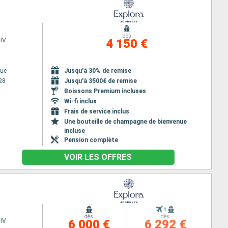
dès
IV
4 150 €
ue
Jusqu'à 30% de remise
28
Jusqu'à 3500€ de remise
Boissons Premium incluses
Wi-fi inclus
Frais de service inclus
Une bouteille de champagne de bienvenue
incluse
Pension complète
VOIR LES OFFRES
+
dès
dès
IV
6 000 €
6 292 €