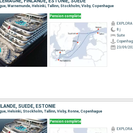
LEMAGNE, FINLANDE, ESTONIE, SUÈDE
ague, Warnemunde, Helsinki, Tallinn, Stockholm, Visby, Copenhague
Pension complète
EXPLORA 
8 j
Suite
Copenhag
23/09/20
LANDE, SUÈDE, ESTONIE
gue, Helsinki, Stockholm, Tallinn, Visby, Ronne, Copenhague
Pension complète
EXPLORA 