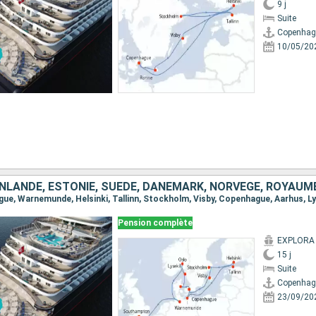
9 j
Suite
Copenhag
10/05/20
NLANDE, ESTONIE, SUÈDE, DANEMARK, NORVÈGE, ROYAUM
Pension complète
EXPLORA 
15 j
Suite
Copenhag
23/09/20