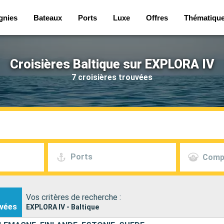
gnies
Bateaux
Ports
Luxe
Offres
Thématiqu
Croisières Baltique sur EXPLORA IV
7 croisières trouvées
Ports
Comp
Vos critères de recherche :
vées
EXPLORA IV - Baltique