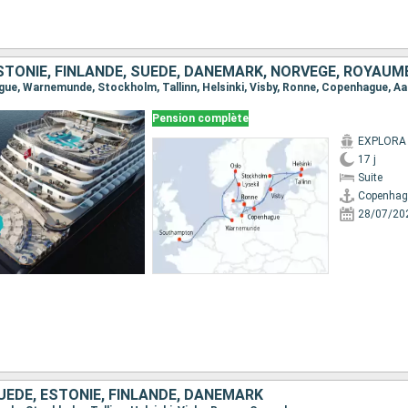
TONIE, FINLANDE, SUÈDE, DANEMARK, NORVÈGE, ROYAUM
Pension complète
EXPLORA 
17 j
Suite
Copenhag
28/07/20
UÈDE, ESTONIE, FINLANDE, DANEMARK