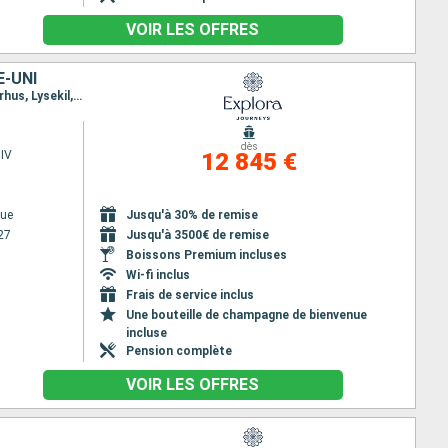
VOIR LES OFFRES
E-UNI
Itinéraire : Copenhague, Warnemunde, Stockholm, Tallinn, Helsinki, Visby, Ronne, Copenhague, Aarhus, Lysekil, Oslo, Hambourg, Southampton
dès
IV
12 845 €
ue
Jusqu'à 30% de remise
27
Jusqu'à 3500€ de remise
Boissons Premium incluses
Wi-fi inclus
Frais de service inclus
Une bouteille de champagne de bienvenue
incluse
Pension complète
VOIR LES OFFRES