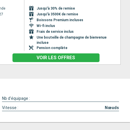
nde
Jusqu'à 30% de remise
27
Jusqu'à 3500€ de remise
Boissons Premium incluses
Wi-fi inclus
Frais de service inclus
Une bouteille de champagne de bienvenue
incluse
Pension complète
VOIR LES OFFRES
Nb d'équipage :
Vitesse :
Nœuds