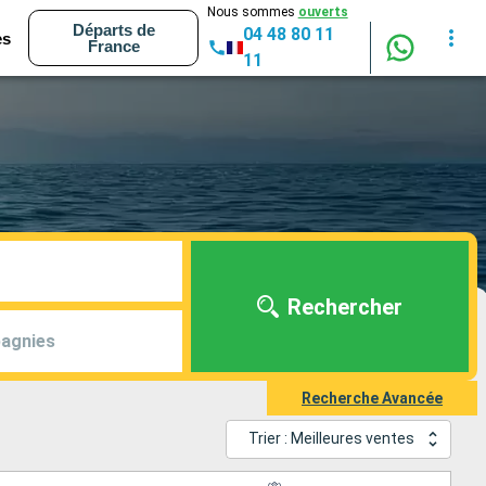
Nous sommes
ouverts
Départs de
04 48 80 11
es
France
11
Rechercher
agnies
Recherche Avancée
Trier : Meilleures ventes