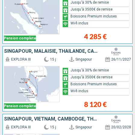
Jusqu'à 30% de remise
Jusqu'à 3500€ de remise
Boissons Premium incluses
Wi-fi inclus
4 285 €
Pension complète
SINGAPOUR, MALAISIE, THAÏLANDE, CAMBODGE
EXPLORA III
15 j
Singapour
26/11/2027
Jusqu'à 30% de remise
Jusqu'à 3500€ de remise
Boissons Premium incluses
Wi-fi inclus
8 120 €
Pension complète
SINGAPOUR, VIETNAM, CAMBODGE, THAÏLANDE, MALAISIE
EXPLORA III
15 j
Singapour
20/02/2028