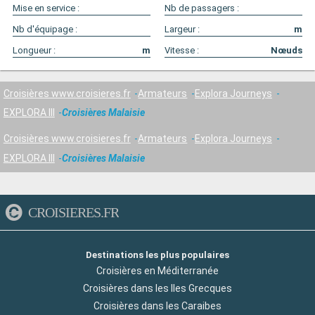
Mise en service :
Nb de passagers :
Nb d'équipage :
Largeur :
m
Longueur :
m
Vitesse :
Nœuds
Croisières www.croisieres.fr
Armateurs
Explora Journeys
EXPLORA III
Croisières Malaisie
Croisières www.croisieres.fr
Armateurs
Explora Journeys
EXPLORA III
Croisières Malaisie
CROISIERES.FR
Destinations les plus populaires
Croisières en Méditerranée
Croisières dans les Iles Grecques
Croisières dans les Caraibes