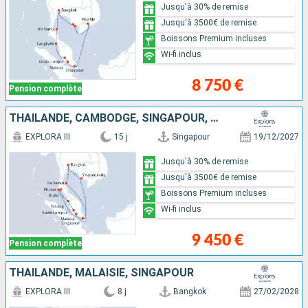
Jusqu'à 30% de remise
Jusqu'à 3500€ de remise
Boissons Premium incluses
Wi-fi inclus
8 750 €
Pension complète
THAÏLANDE, CAMBODGE, SINGAPOUR, MALAISIE
EXPLORA III
15 j
Singapour
19/12/2027
Jusqu'à 30% de remise
Jusqu'à 3500€ de remise
Boissons Premium incluses
Wi-fi inclus
9 450 €
Pension complète
THAÏLANDE, MALAISIE, SINGAPOUR
EXPLORA III
8 j
Bangkok
27/02/2028