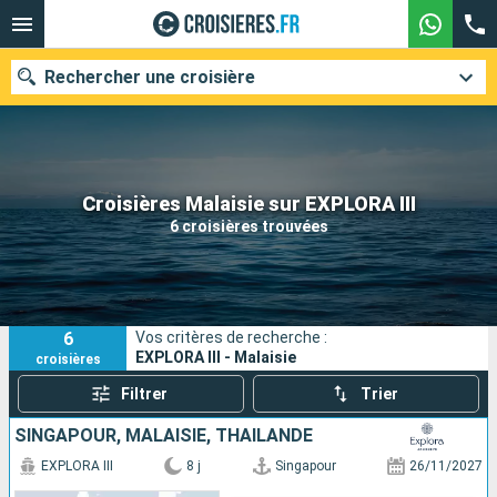
Rechercher une croisière
Nos destinations
Croisières Malaisie sur EXPLORA III
6 croisières trouvées
Mois de départ
Ports
Compagnies
6
Vos critères de recherche :
Rechercher
EXPLORA III - Malaisie
croisières
Filtrer
Trier
SINGAPOUR, MALAISIE, THAÏLANDE
EXPLORA III
8 j
Singapour
26/11/2027