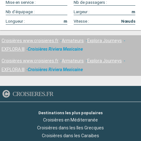
Mise en service :
Nb de passagers :
Nb d'équipage :
Largeur :
m
Longueur :
m
Vitesse :
Nœuds
Croisières www.croisieres.fr
Armateurs
Explora Journeys
EXPLORA III
Croisières Riviera Mexicaine
Croisières www.croisieres.fr
Armateurs
Explora Journeys
EXPLORA III
Croisières Riviera Mexicaine
CROISIERES.FR
Destinations les plus populaires
Croisières en Méditerranée
Croisières dans les Iles Grecques
Croisières dans les Caraibes