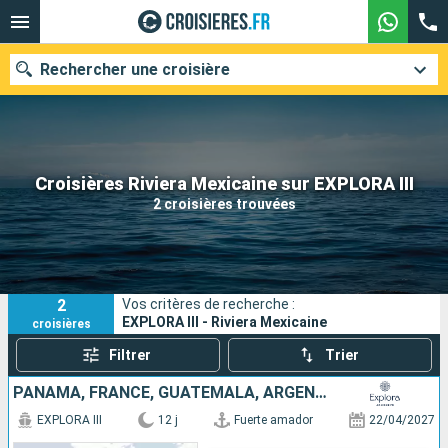
Rechercher une croisière
Nos destinations
Croisières Riviera Mexicaine sur EXPLORA III
2 croisières trouvées
Mois de départ
Ports
Compagnies
2
Vos critères de recherche :
Rechercher
EXPLORA III - Riviera Mexicaine
croisières
Filtrer
Trier
PANAMA, FRANCE, GUATEMALA, ARGENTINE, MEXIQUE, ÉTATS-UNIS
EXPLORA III
12 j
Fuerte amador
22/04/2027