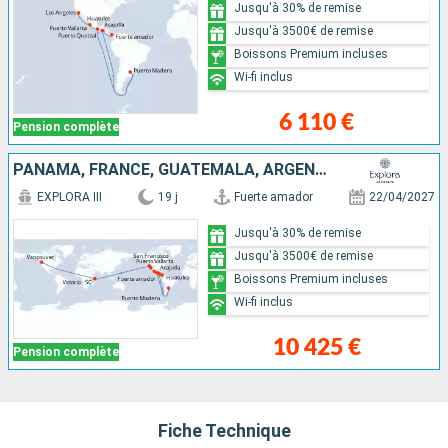
Jusqu'à 30% de remise
Jusqu'à 3500€ de remise
Boissons Premium incluses
Wi-fi inclus
6 110 €
Pension complète
PANAMA, FRANCE, GUATEMALA, ARGENTINE, MEXIQUE, ÉTATS-UNIS, SEYCHELLES, CANADA
EXPLORA III
19 j
Fuerte amador
22/04/2027
Jusqu'à 30% de remise
Jusqu'à 3500€ de remise
Boissons Premium incluses
Wi-fi inclus
10 425 €
Pension complète
Fiche Technique