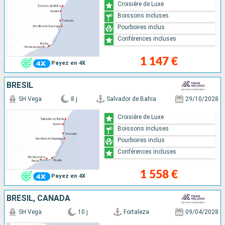
Croisière de Luxe
Boissons incluses
Pourboires inclus
Conférences incluses
1 147 €
Payez en 4X
BRÉSIL
SH Vega
8 j
Salvador de Bahia
29/10/2028
Croisière de Luxe
Boissons incluses
Pourboires inclus
Conférences incluses
1 558 €
Payez en 4X
BRÉSIL, CANADA
SH Vega
10 j
Fortaleza
09/04/2028