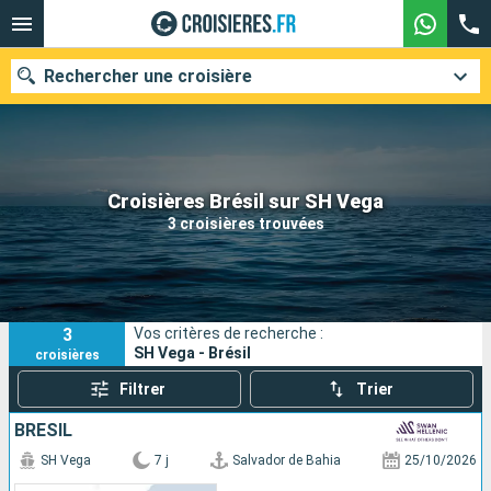
Rechercher une croisière
Nos destinations
Croisières Brésil sur SH Vega
3 croisières trouvées
Mois de départ
Ports
Compagnies
3
Vos critères de recherche :
Rechercher
SH Vega - Brésil
croisières
Filtrer
Trier
BRÉSIL
SH Vega
7 j
Salvador de Bahia
25/10/2026