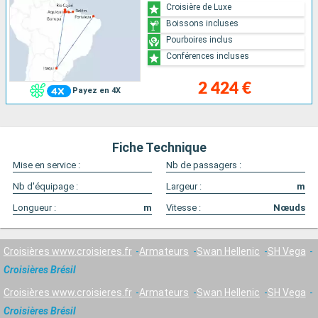
Croisière de Luxe
Boissons incluses
Pourboires inclus
Conférences incluses
2 424 €
Payez en 4X
Fiche Technique
Mise en service :
Nb de passagers :
Nb d'équipage :
Largeur :
m
Longueur :
m
Vitesse :
Nœuds
Croisières www.croisieres.fr
Armateurs
Swan Hellenic
SH Vega
Croisières Brésil
Croisières www.croisieres.fr
Armateurs
Swan Hellenic
SH Vega
Croisières Brésil