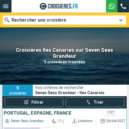
Rechercher une croisière
Croisières Iles Canaries sur Seven Seas
Nos destinations
Grandeur
5 croisières trouvées
Mois de départ
Ports
Compagnies
5
Vos critères de recherche :
Rechercher
Seven Seas Grandeur - Iles Canaries
croisières
Filtrer
Trier
PORTUGAL, ESPAGNE, FRANCE
Seven Seas Grandeur
11 j
Lisbonne
28/04/2027