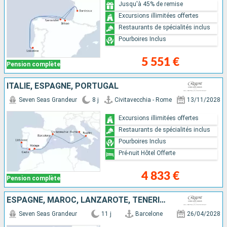
Jusqu'à 45% de remise
Excursions illimitées offertes
Restaurants de spécialités inclus
Pourboires Inclus
5 551 €
Pension complète
ITALIE, ESPAGNE, PORTUGAL
Seven Seas Grandeur
8 j
Civitavecchia - Rome
13/11/2028
Excursions illimitées offertes
Restaurants de spécialités inclus
Pourboires Inclus
Pré-nuit Hôtel Offerte
4 833 €
Pension complète
ESPAGNE, MAROC, LANZAROTE, TENERIFE, MAJORQUE, PORTUGAL
Seven Seas Grandeur
11 j
Barcelone
26/04/2028