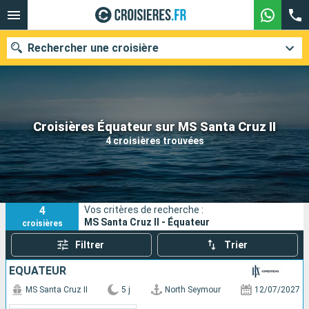
Rechercher une croisière
Nos destinations
Croisières Équateur sur MS Santa Cruz II
4 croisières trouvées
Mois de départ
Ports
Compagnies
4
Vos critères de recherche :
Rechercher
MS Santa Cruz II - Équateur
croisières
Filtrer
Trier
ÉQUATEUR
MS Santa Cruz II
5 j
North Seymour
12/07/2027