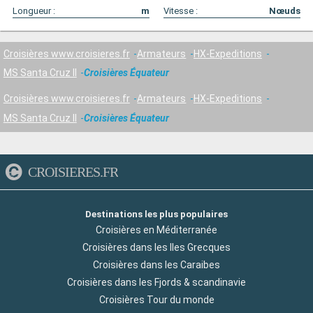
Longueur :
m
Vitesse :
Nœuds
Croisières www.croisieres.fr
Armateurs
HX-Expeditions
MS Santa Cruz II
Croisières Équateur
Croisières www.croisieres.fr
Armateurs
HX-Expeditions
MS Santa Cruz II
Croisières Équateur
CROISIERES.FR
Destinations les plus populaires
Croisières en Méditerranée
Croisières dans les Iles Grecques
Croisières dans les Caraibes
Croisières dans les Fjords & scandinavie
Croisières Tour du monde