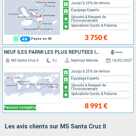
Jusqu'à 25% de remise
Équipage Experts
Sécurité & Respect de
l'Environnement
Spécialiste Fjords & Polaires
3 750 €
Payez en 4X
NEUF ÎLES PARMI LES PLUS RÉPUTÉES ITINÉRAIRE OUEST ET NORD
MS Santa Cruz II
9 j
Seymour Narrow
16/02/2027
Jusqu'à 25% de remise
Équipage Experts
Sécurité & Respect de
l'Environnement
Spécialiste Fjords & Polaires
8 991 €
Pension complète
Les avis clients sur MS Santa Cruz II