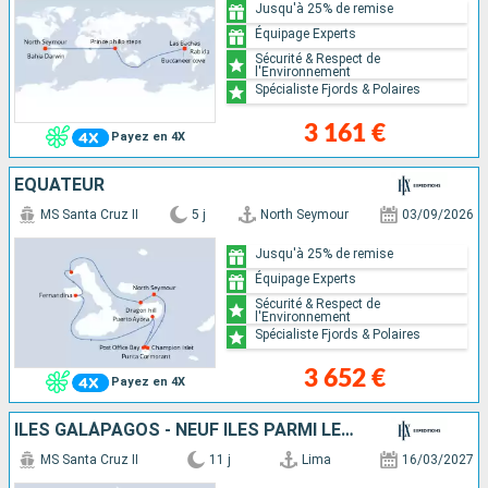
Jusqu'à 25% de remise
Équipage Experts
Sécurité & Respect de
l'Environnement
Spécialiste Fjords & Polaires
3 161 €
Payez en 4X
ÉQUATEUR
MS Santa Cruz II
5 j
North Seymour
03/09/2026
Jusqu'à 25% de remise
Équipage Experts
Sécurité & Respect de
l'Environnement
Spécialiste Fjords & Polaires
3 652 €
Payez en 4X
ÎLES GALÁPAGOS - NEUF ÎLES PARMI LES PLUS RÉPUTÉES (ITINÉRAIRE OUEST ET NORD)
MS Santa Cruz II
11 j
Lima
16/03/2027