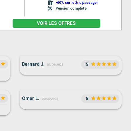
-60% sur le 2nd passager
Pension complète
VOIR LES OFFRES
Bernard J.
5
04/09/2023
Omar L.
5
25/08/2022