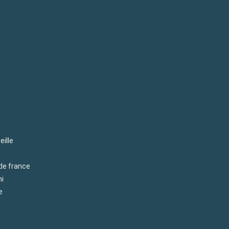
eille
 de france
mi
e