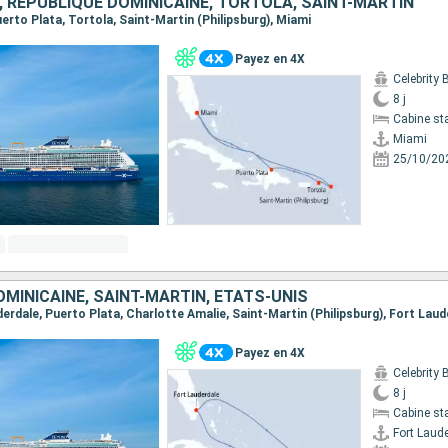
, RÉPUBLIQUE DOMINICAINE, TORTOLA, SAINT-MARTIN
Puerto Plata, Tortola, Saint-Martin (Philipsburg), Miami
Payez en 4X
Celebrity
8 j
Cabine st
Miami
25/10/20
MINICAINE, SAINT-MARTIN, ÉTATS-UNIS
uderdale, Puerto Plata, Charlotte Amalie, Saint-Martin (Philipsburg), Fort Laud
Payez en 4X
Celebrity
8 j
Cabine st
Fort Laud