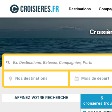
Destinations
Compa
Croisiè
Nos destinations
Mois de départ
AFFINEZ VOTRE RECHERCHE
5
croisières
trou