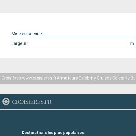
Mise en service :
Largeur :
m
Croisières www.croisieres.fr
Armateurs
Celebrity Cruises
Celebrity B
CROISIERES.FR
Destinations les plus populaires