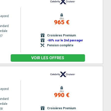
 Beyond
dès
965 €
andard
erdale
Croisières Premium
27
-60% sur le 2nd passager
Pension complète
VOIR LES OFFRES
 Beyond
dès
990 €
andard
erdale
Croisières Premium
28