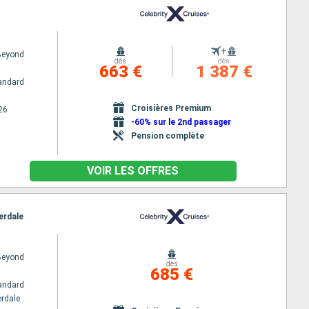
+
 Beyond
dès
dès
663 €
1 387 €
andard
Croisières Premium
26
-60% sur le 2nd passager
Pension complète
VOIR LES OFFRES
erdale
 Beyond
dès
685 €
andard
erdale