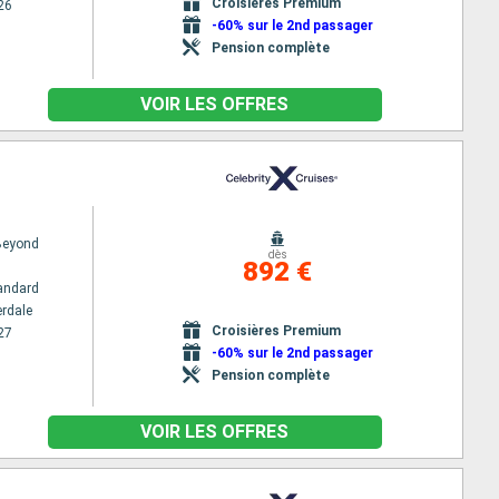
Croisières Premium
26
-60% sur le 2nd passager
Pension complète
VOIR LES OFFRES
 Beyond
dès
892 €
andard
erdale
Croisières Premium
27
-60% sur le 2nd passager
Pension complète
VOIR LES OFFRES