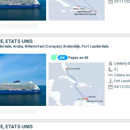
29/11/20
E, ÉTATS-UNIS
uderdale, Aruba, Willemstad (Curaçao), Kralendijk, Fort Lauderdale
Payez en 4X
Celebrity
9 j
Cabine st
Fort Laud
04/12/20
E, ÉTATS-UNIS