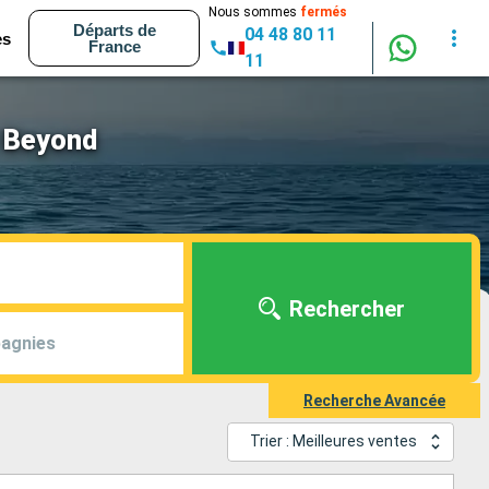
Nous sommes
fermés
Départs de
04 48 80 11
es
France
11
y Beyond
Rechercher
agnies
Recherche Avancée
Trier : Meilleures ventes