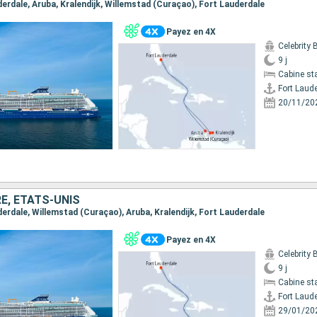
uderdale, Aruba, Kralendijk, Willemstad (Curaçao), Fort Lauderdale
Payez en 4X
Celebrity
9 j
Cabine st
Fort Laud
20/11/20
E, ÉTATS-UNIS
uderdale, Willemstad (Curaçao), Aruba, Kralendijk, Fort Lauderdale
Payez en 4X
Celebrity
9 j
Cabine st
Fort Laud
29/01/20