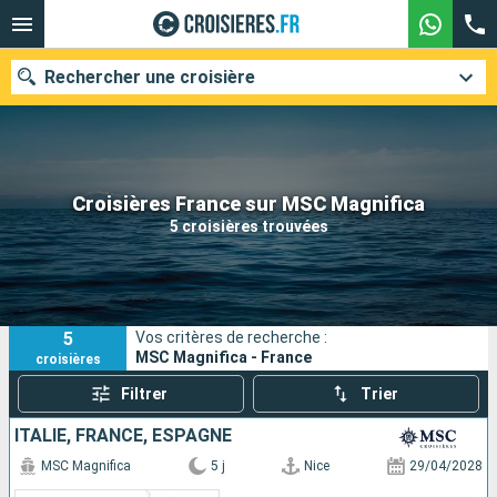
Rechercher une croisière
Nos destinations
Croisières France sur MSC Magnifica
5 croisières trouvées
Mois de départ
Ports
Compagnies
5
Vos critères de recherche :
Rechercher
MSC Magnifica - France
croisières
Filtrer
Trier
ITALIE, FRANCE, ESPAGNE
MSC Magnifica
5 j
Nice
29/04/2028