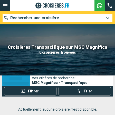
Rechercher une croisière
Nos destinations
Croisières Transpacifique sur MSC Magnifica
0 croisières trouvées
Mois de départ
Ports
Compagnies
Vos critères de recherche :
Rechercher
MSC Magnifica - Transpacifique
Filtrer
Trier
Actuellement, aucune croisière n'est disponible.