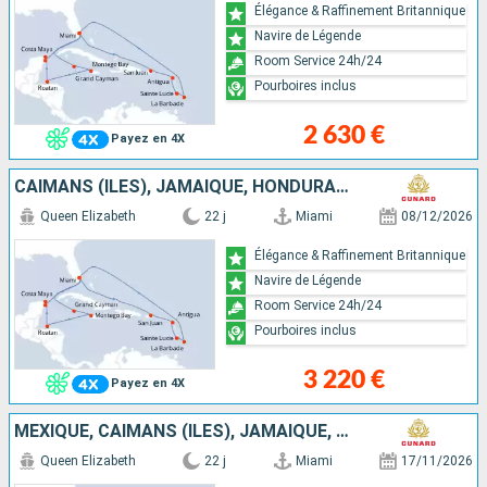
Élégance & Raffinement Britannique
Navire de Légende
Room Service 24h/24
Pourboires inclus
2 630 €
Payez en 4X
CAÏMANS (ÎLES), JAMAÏQUE, HONDURAS, MEXIQUE, ÉTATS-UNIS, PORTO RICO, ANTIGUA-ET-BARBUDA, SAINTE-LUCIE, BARBADE, SAINT-MARTIN
Queen Elizabeth
22 j
Miami
08/12/2026
Élégance & Raffinement Britannique
Navire de Légende
Room Service 24h/24
Pourboires inclus
3 220 €
Payez en 4X
MEXIQUE, CAÏMANS (ÎLES), JAMAÏQUE, HONDURAS, ÉTATS-UNIS, BARBADE, SAINT-MARTIN, ANTIGUA-ET-BARBUDA, SAINTE-LUCIE, PORTO RICO, TORTOLA
Queen Elizabeth
22 j
Miami
17/11/2026