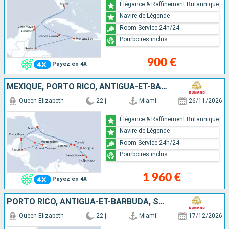
Élégance & Raffinement Britannique
Navire de Légende
Room Service 24h/24
Pourboires inclus
900 €
Payez en 4X
MEXIQUE, PORTO RICO, ANTIGUA-ET-BARBUDA, SAINTE-LUCIE, BARBADE, SAINT-MARTIN, TORTOLA, ÉTATS-UNIS, CAÏMANS (ÎLES), JAMAÏQUE, HONDURAS
Queen Elizabeth
22 j
Miami
26/11/2026
Élégance & Raffinement Britannique
Navire de Légende
Room Service 24h/24
Pourboires inclus
1 960 €
Payez en 4X
PORTO RICO, ANTIGUA-ET-BARBUDA, SAINTE-LUCIE, BARBADE, SAINT-MARTIN, ÉTATS-UNIS, CAÏMANS (ÎLES), JAMAÏQUE, HONDURAS, MEXIQUE
Queen Elizabeth
22 j
Miami
17/12/2026