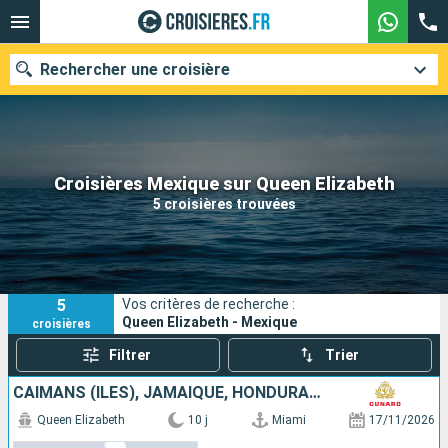
Rechercher une croisière
Nos destinations
Croisières Mexique sur Queen Elizabeth
5 croisières trouvées
Mois de départ
Ports
Compagnies
5
Vos critères de recherche :
Rechercher
Queen Elizabeth - Mexique
croisières
Filtrer
Trier
CAÏMANS (ÎLES), JAMAÏQUE, HONDURAS, ÉTATS-UNIS, MEXIQUE
Queen Elizabeth
10 j
Miami
17/11/2026