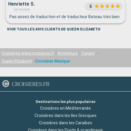
Henriette S.
5
02/10/2023
Pas assez de traduction et de traducteur Bateau très bien
VOIR TOUS LES AVIS CLIENTS DE QUEEN ELIZABETH
Croisières www.croisieres.fr
Armateurs
Cunard
Queen Elizabeth
Croisières Mexique
CROISIERES.FR
Destinations les plus populaires
Croisières en Méditerranée
Croisières dans les Iles Grecques
Croisières dans les Caraibes
Croisières dans les Fjords & scandinavie