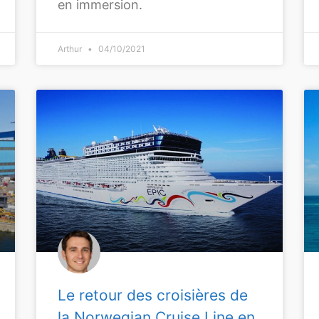
en immersion.
Arthur
04/10/2021
Le retour des croisières de
la Norwegian Cruise Line en