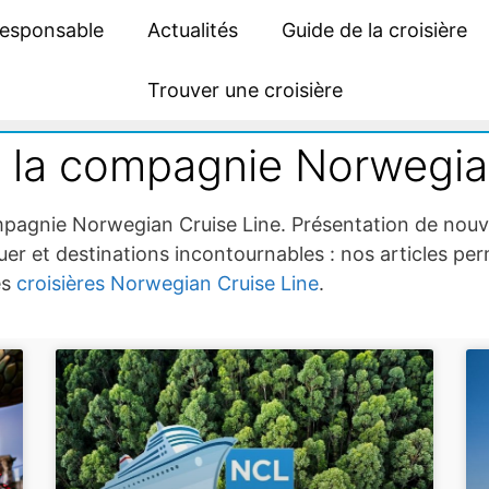
responsable
Actualités
Guide de la croisière
Trouver une croisière
e la compagnie Norwegia
 compagnie Norwegian Cruise Line. Présentation de no
r et destinations incontournables : nos articles per
es
croisières Norwegian Cruise Line
.