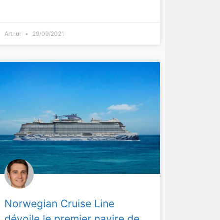
Arthur
29/09/2021
Norwegian Cruise Line
dévoile le premier navire de