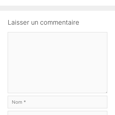
Laisser un commentaire
Commentaire
Nom
E-