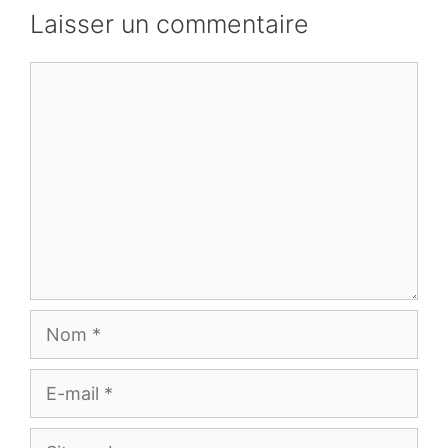
Laisser un commentaire
Commentaire
Nom
E-
mail
Site