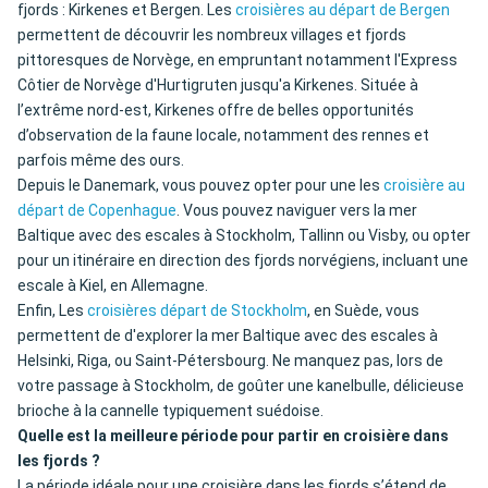
fjords : Kirkenes et Bergen. Les
croisières au départ de Bergen
permettent de découvrir les nombreux villages et fjords
pittoresques de Norvège, en empruntant notamment l'Express
Côtier de Norvège d'Hurtigruten jusqu'a Kirkenes. Située à
l’extrême nord-est, Kirkenes offre de belles opportunités
d’observation de la faune locale, notamment des rennes et
parfois même des ours.
Depuis le Danemark, vous pouvez opter pour une les
croisière au
départ de Copenhague
. Vous pouvez naviguer vers la mer
Baltique avec des escales à Stockholm, Tallinn ou Visby, ou opter
pour un itinéraire en direction des fjords norvégiens, incluant une
escale à Kiel, en Allemagne.
Enfin, Les
croisières départ de Stockholm
, en Suède, vous
permettent de d'explorer la mer Baltique avec des escales à
Helsinki, Riga, ou Saint-Pétersbourg. Ne manquez pas, lors de
votre passage à Stockholm, de goûter une kanelbulle, délicieuse
brioche à la cannelle typiquement suédoise.
Quelle est la meilleure période pour partir en croisière dans
les fjords ?
La période idéale pour une croisière dans les fjords s’étend de