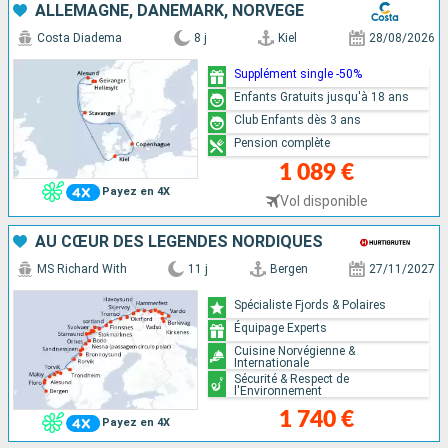
ALLEMAGNE, DANEMARK, NORVÈGE
Costa Diadema
8 j
Kiel
28/08/2026
Supplément single -50%
Enfants Gratuits jusqu'à 18 ans
Club Enfants dès 3 ans
Pension complète
1 089 €
Payez en 4X
Vol disponible
AU CŒUR DES LÉGENDES NORDIQUES
MS Richard With
11 j
Bergen
27/11/2027
Spécialiste Fjords & Polaires
Équipage Experts
Cuisine Norvégienne &
Internationale
Sécurité & Respect de
l'Environnement
1 740 €
Payez en 4X