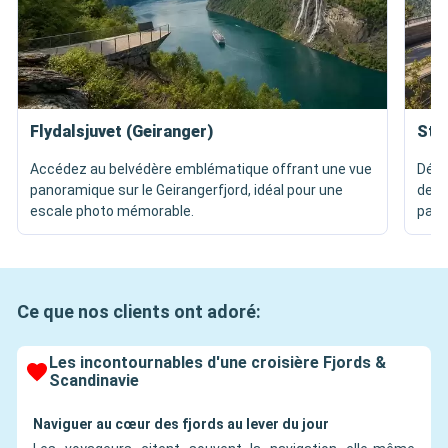
Flydalsjuvet (Geiranger)
Ste
Accédez au belvédère emblématique offrant une vue
Déco
panoramique sur le Geirangerfjord, idéal pour une
de l’
escale photo mémorable.
parf
Ce que nos clients ont adoré:
Les incontournables d'une croisière Fjords &
Scandinavie
Naviguer au cœur des fjords au lever du jour