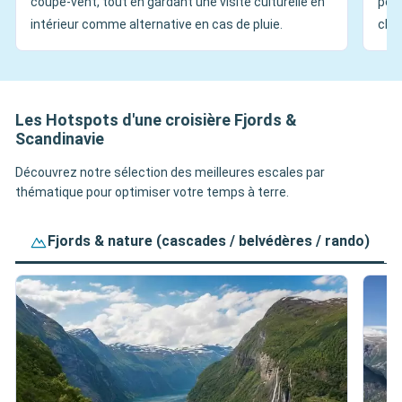
coupe-vent, tout en gardant une visite culturelle en
pola
intérieur comme alternative en cas de pluie.
cha
Les Hotspots d'une croisière Fjords &
Scandinavie
Découvrez notre sélection des meilleures escales par
thématique pour optimiser votre temps à terre.
Fjords & nature (cascades / belvédères / rando)