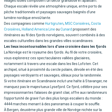
villages isolés composent un décor grandiose et apaisant.
Chaque escale révèle une atmosphère unique, entre ports de
pêche traditionnels et paysages sauvages baignés d’une
lumière nordique envoûtante.
Des compagnies comme
Hurtigruten
,
MSC Corisières
,
Costa
Croisières
,
Holland America Line
ou
Cunard
proposent des
itinéraires au fil des fjords norvégiens, souvent combinés à des
escales culturelles dans les grandes villes scandinaves.
Les lieux incontournables lors d’une croisière dans les fjords
La Norvège est le royaume des fjords. Au fil de votre croisière,
vous explorerez ces spectaculaires vallées glaciaires,
notamment à travers une escale dans les îles Lofoten. Cet
archipel, situé à proximité du cercle polaire, dévoile en été des
paysages verdoyants et sauvages, idéaux pour la randonnée.
Si votre itinéraire en Scandinavie inclut une halte à Stavanger, ne
manquez pas le majestueux Lysefjord. Ce fjord, célèbre pour ses
impressionnantes falaises de granit clair, offre aux randonneurs
l’opportunité de gravir l’un des plus longs escaliers du monde :
4444 marches menant à des panoramas à couper le souffle.
À Bergen, deuxième plus grande ville de Norvège nichée sur la