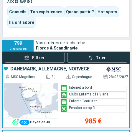
art de vivre nordique.
ACCÈS RAPIDE
Ici, le voyage oscille entre contemplation, découvertes
Conseils
Top expériences
Quand partir ?
Hot spots
culturelles et plaisir du bord, avec des navires qui peuvent
aussi bien privilégier l’exploration que le confort familial.
Ils ont adoré
Chaque itinéraire compose ainsi un équilibre unique entre
nature brute, atmosphère apaisante et escales inspirantes.
799
Vos critères de recherche :
Fjords & Scandinavie
croisières
Filtrer
Trier
DANEMARK, ALLEMAGNE, NORVÈGE
MSC Magnifica
8 j
Copenhague
28/08/2027
Internet à bord
Clubs Enfants dès 3 ans
Enfants Gratuits*
Pension complète
985 €
Payez en 4X