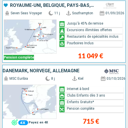
ROYAUME-UNI, BELGIQUE, PAYS-BAS, NORVÈGE, SUÈDE, ALLEMAGNE, DANEMARK
Seven Seas Voyager
11 j
Southampton
01/09/2026
Jusqu'à 45% de remise
Excursions illimitées offertes
Restaurants de spécialités inclus
Pourboires Inclus
11 049 €
Pension complète
DANEMARK, NORVÈGE, ALLEMAGNE
MSC Euribia
8 j
Kiel
03/10/2026
Internet à bord
Clubs Enfants dès 3 ans
Enfants Gratuits*
Pension complète
715 €
Payez en 4X