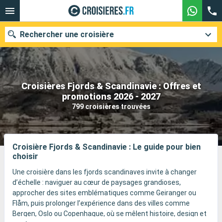
Rechercher une croisière
Croisières Fjords & Scandinavie : Offres et
Nos destinations
promotions 2026 - 2027
799 croisières trouvées
Mois de départ
Ports
Compagnies
Croisière Fjords & Scandinavie : Le guide pour bien
choisir
Rechercher
Une croisière dans les fjords scandinaves invite à changer
d’échelle : naviguer au cœur de paysages grandioses,
approcher des sites emblématiques comme Geiranger ou
Flåm, puis prolonger l’expérience dans des villes comme
Bergen, Oslo ou Copenhague, où se mêlent histoire, design et