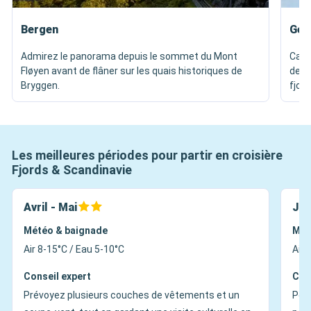
Bergen
Gei
Admirez le panorama depuis le sommet du Mont
Capt
Fløyen avant de flâner sur les quais historiques de
depui
Bryggen.
fjord
Les meilleures périodes pour partir en croisière
Fjords & Scandinavie
Avril - Mai
Jui
Météo & baignade
Mét
Air 8-15°C / Eau 5-10°C
Air 
Conseil expert
Con
Prévoyez plusieurs couches de vêtements et un
Pen