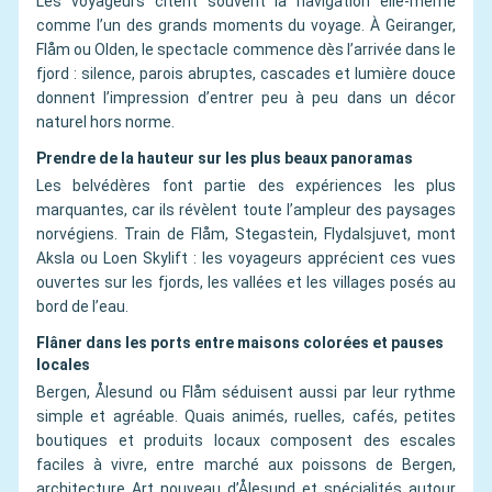
Les voyageurs citent souvent la navigation elle-même
comme l’un des grands moments du voyage. À Geiranger,
Flåm ou Olden, le spectacle commence dès l’arrivée dans le
fjord : silence, parois abruptes, cascades et lumière douce
donnent l’impression d’entrer peu à peu dans un décor
naturel hors norme.
Prendre de la hauteur sur les plus beaux panoramas
Les belvédères font partie des expériences les plus
marquantes, car ils révèlent toute l’ampleur des paysages
norvégiens. Train de Flåm, Stegastein, Flydalsjuvet, mont
Aksla ou Loen Skylift : les voyageurs apprécient ces vues
ouvertes sur les fjords, les vallées et les villages posés au
bord de l’eau.
Flâner dans les ports entre maisons colorées et pauses
locales
Bergen, Ålesund ou Flåm séduisent aussi par leur rythme
simple et agréable. Quais animés, ruelles, cafés, petites
boutiques et produits locaux composent des escales
faciles à vivre, entre marché aux poissons de Bergen,
architecture Art nouveau d’Ålesund et spécialités autour